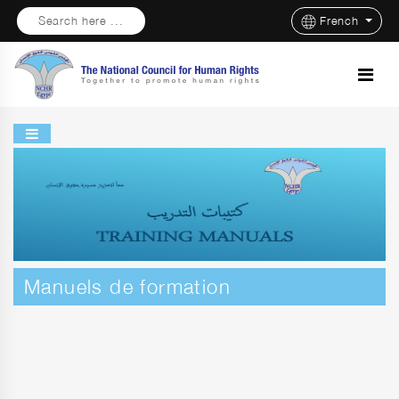
Search here ...
French
Manuels de formation