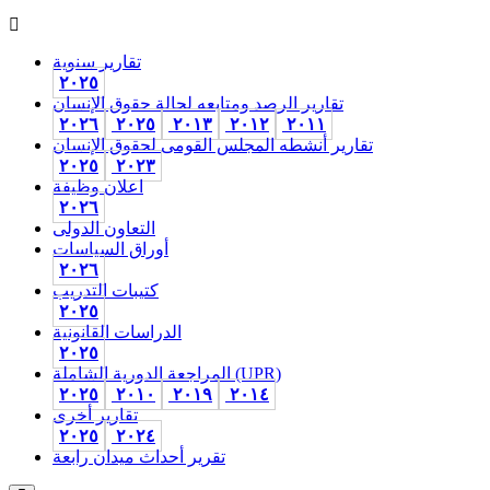
تقارير سنوية
٢٠٢٥
تقارير الرصد ومتابعه لحالة حقوق الإنسان
٢٠٢٦
٢٠٢٥
٢٠١٣
٢٠١٢
٢٠١١
تقارير أنشطه المجلس القومى لحقوق الإنسان
٢٠٢٥
٢٠٢٣
اعلان وظيفة
٢٠٢٦
التعاون الدولى
أوراق السياسات
٢٠٢٦
كتيبات التدريب
٢٠٢٥
الدراسات القانونية
٢٠٢٥
المراجعة الدورية الشاملة (UPR)
٢٠٢٥
٢٠١٠
٢٠١٩
٢٠١٤
تقارير أخرى
٢٠٢٥
٢٠٢٤
تقرير أحداث ميدان رابعة