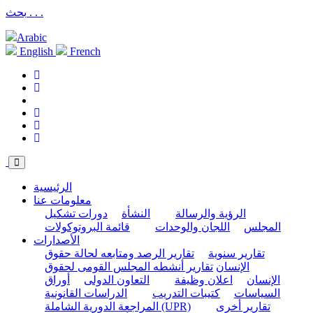
بحث . . .
Arabic
English
French
الرئيسية
معلومات عنا
الرؤية والرسالة
النشأة
دورات تشكيل
المجلس
اللجان والوحدات
قائمة البروتوكولات
الأصدارات
تقارير سنوية
تقارير الرصد ومتابعه لحالة حقوق
الإنسان
تقارير أنشطه المجلس القومى لحقوق
الإنسان
اعلان وظيفة
التعاون الدولى
أوراق
السياسات
كتيبات التدريب
الدراسات القانونية
تقارير أخرى
المراجعة الدورية الشاملة (UPR)