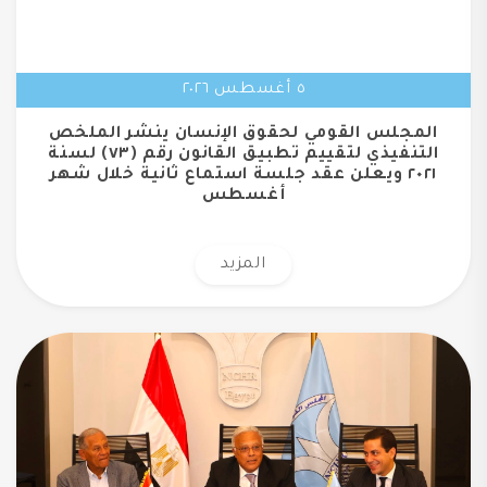
٥ أغسطس ٢٠٢٦
المجلس القومي لحقوق الإنسان ينشر الملخص
التنفيذي لتقييم تطبيق القانون رقم (٧٣) لسنة
٢٠٢١ ويعلن عقد جلسة استماع ثانية خلال شهر
أغسطس
المزيد