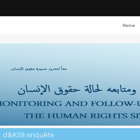
Home
t d&#39;enquête