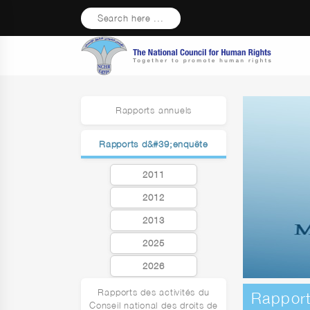
Search here ...
Rapports annuels
Rapports d&#39;enquête
2011
2012
2013
2025
2026
Rapports des activités du
Rappor
Conseil national des droits de