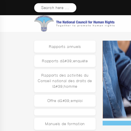
Search here ...
Rapports annuels
Rapports d&#39;enquête
Rapports des activités du
Conseil national des droits de
l&#39;homme
Offre d&#39;emploi
Manuels de formation