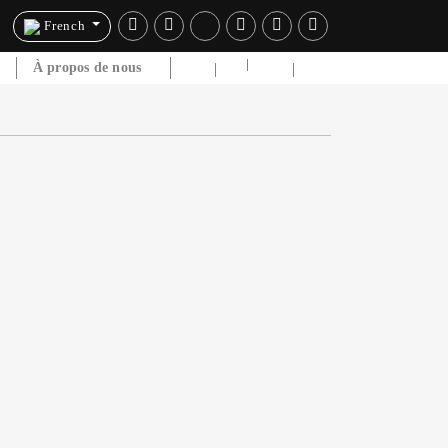
French
e
À propos de nous