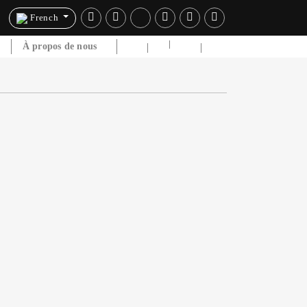
French
e
À propos de nous