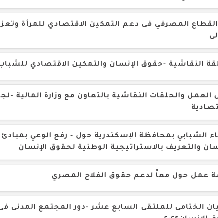
القطاع المصرفي فى دعم التمكين الاقتصادي للمرأة وتعز
لى
قة النقاشية -حقوق الإنسان والتمكين الاقتصادي للشباب
العمل والحلقات النقاشية بالتعاون مع وزارة المالية -لج
تصادية
اء الشبابي بمحافظة الإسكندرية حول - رفع الوعي بمبادئ
سان والتعريف بالاستراتيجية الوطنية لحقوق الإنسان
 عمل حول معاً لدعم حقوق الفلاح المصري
يان الختامى للملتقى السابع عشر -دور المجتمع المدنى فى