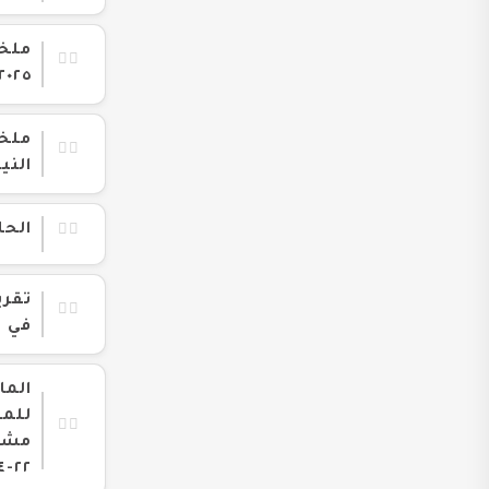
٢٠٢٥
ملخص
الني
الحل
تقري
في ال
الما
للمو
مشتر
٢٢-٤-٢٠٢٥