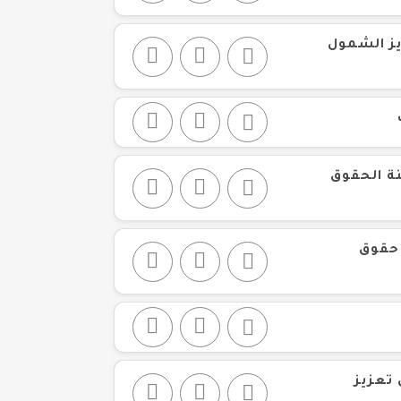
يز الشمول
نة الحقوق
 حقوق
 تعزيز