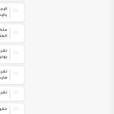
الإج
بالإ
ملخص
المن
تقري
يونيه ٤
مارس ٥
تقرير
حقوق