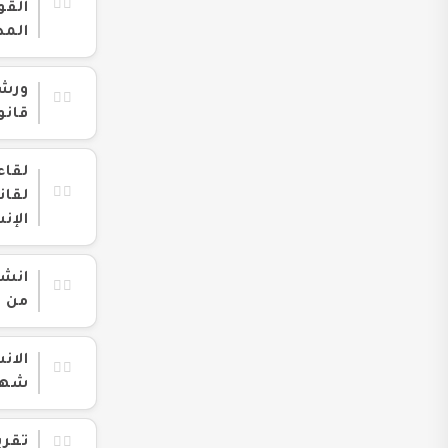
القو
المد
ورشة
قانون 
لقاء
الإن
انشط
من شهر م
الان
شهر ي
تقري