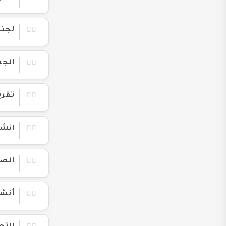
لجنة 
الجم
تقري
انشط
الصا
أنشط