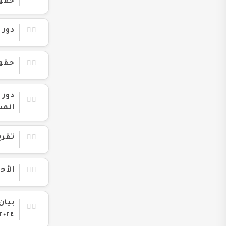
حقوق 
دور 
حقوق
دور 
الم
تقري
الأح
٢٠٢٤