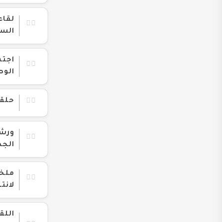
لقاء
السياسية 
اجتم
الوط
حلقة
ورشة
الجد
ملخص
لانتخابات 
اللق