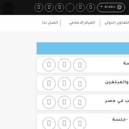
Arabic
لتعاون الدولي
المركز الاعلامي
اتصل بنا
سة
والمبلغين
ذيب في مصر
ملخص التنفيذي لتقييم تطبيق القانون رقم (٧٣) لسنة ٢٠٢١ -جلسة