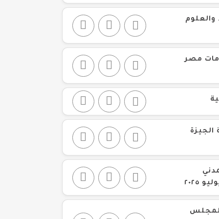
والعلوم
امات مصر
ة
الجيزة
دني
 المجلس