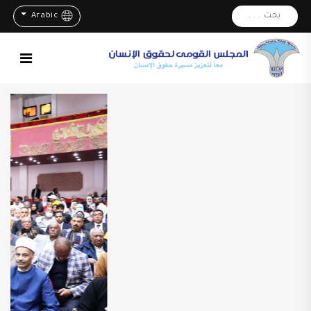
بحث . . .
Arabic