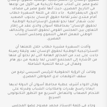
لحقوق الإنسان أن الاستراتيجية الوطنية لحقوق الإنسان
تضع مصر على أعتاب فرصة تاريخية هى الأول من نوعها
فى التاريخ المصرى، حيث أنها تضع مصر فى مصاف
الدول الديمقراطية . جاء ذلك في كلمة السفيرة خطاب
أمام منتدي نشر ثقافة حقوق الإنسان بجنوب الصعيد
تحت شعار "معا نحو تفعيل الإستراتيجية الوطنية
لحقوق الإنسان" بمحافظة أسوان والذي عقد في إطار
التعاون بين المجلس القومي لحقوق الانسان والتحالف
الوطني للعمل الاهلي التنموي ومجلس الشباب
المصرى.
وأكدت السفيرة مشيرة خطاب خلال كلمتها أن
الاستراتيجية الوطنية لحقوق الإنسان تعد وثيقة رصينة
جاءت على عدد من المحاور الهامة التى لم تخلو أى منها
من الأشارة إلى المجتمع المدنى لما يلعبه من دور هام
وفعال فى خدمة التنمية الشاملة.
وقالت أن الرؤية الحقوقية للرئيس السيسي ترفع من
سقف التوقعات لدي المواطن المصري.
وقال اللواء أشرف عطية محافظ أسوان أن الدولة لديها
ايمانا راسخ بقدرات وامكانيات الشباب وقدرته على
اقتحام الصعاب والتعامل السريع مع التطور التكنولوجى
السريع .
وجاء فى كلمة الاستاذ محمد ممدوح عضو المجلس