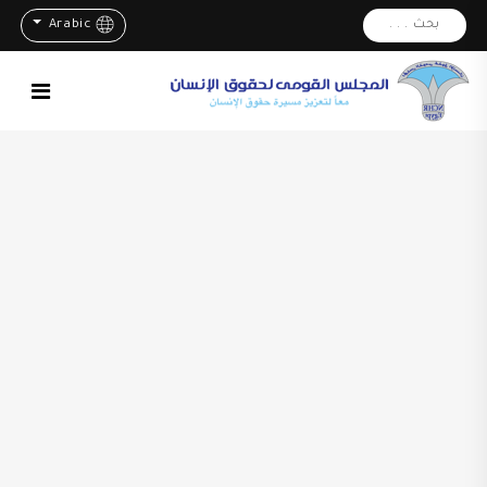
بحث . . .
Arabic