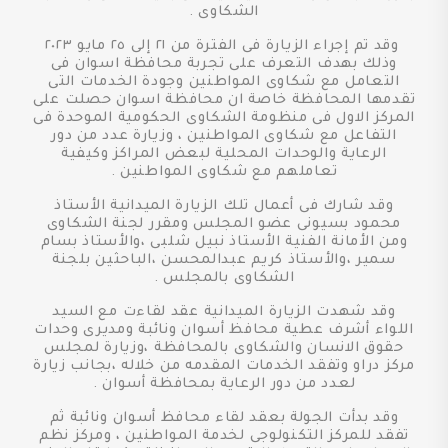
الشكاوى .
وقد تم إجراء الزيارة فى الفترة من ٢١ إلى ٢٥ مايو ٢٠٢٣
وذلك بهدف التعرف على تجربة محافظة اسوان فى
التعامل مع شكاوى المواطنين وجودة الخدمات التى
تقدمها المحافظة خاصة ان محافظة اسوان حصلت على
المركز الاول فى منظومة الشكاوى الحكومية الموحدة فى
التفاعل مع شكاوى المواطنين ، وزيارة عدد من دور
الرعاية والوحدات المحلية لبعض المراكز وكيفية
تعاملهم مع شكاوى المواطنين .
وقد شارك فى أعمال تلك الزيارة الميدانية الأستاذ
محمود بسيونى عضو المجلس ومقرر لجنة الشكاوى
ومن الأمانة الفنية الأستاذ نبيل شلبى ،والأستاذ بسام
سمير ،والأستاذ كريم عبدالمحسن ،الباحثين بلجنة
الشكاوى بالمجلس .
وقد شهدت الزيارة الميدانية عقد لقاءت مع السيد
اللواء أشرف عطية محافظ أسوان ونائبة ومديرى وحدات
حقوق الانسان والشكاوى بالمحافظة ،وزيارة لمجلس
مركز دراو وتفقد الخدمات المقدمه من خلاله ،بجانب زيارة
لعدد من دور الرعاية بمحافظة أسوان .
وقد بدأت الجولة بعقد لقاء محافظ أسوان ونائبة ثم
تفقد للمركز التكنولوجى لخدمة المواطنين ، ومركز نظم