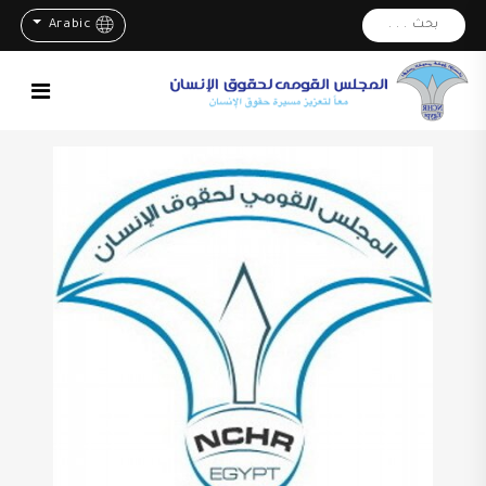
بحث . . .
Arabic