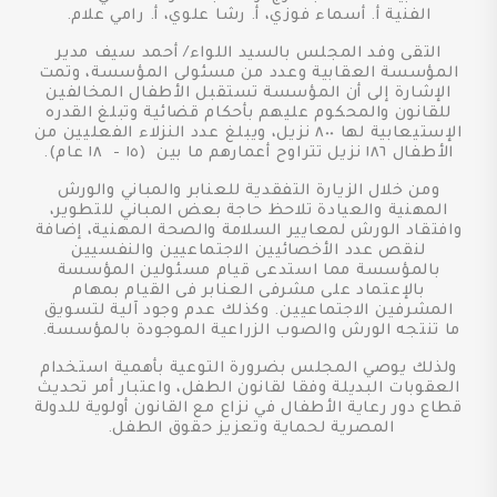
الفنية أ. أسماء فوزي، أ. رشا علوي، أ. رامي علام.
التقى وفد المجلس بالسيد اللواء/ أحمد سيف مدير
المؤسسة العقابية وعدد من مسئولى المؤسسة، وتمت
الإشارة إلى أن المؤسسة تستقبل الأطفال المخالفين
للقانون والمحكوم عليهم بأحكام قضائية وتبلغ القدره
الإستيعابية لها ٨٠٠ نزيل، ويبلغ عدد النزلاء الفعليين من
الأطفال ١٨٦ نزيل تتراوح أعمارهم ما بين (١٥ - ١٨ عام).
ومن خلال الزيارة التفقدية للعنابر والمباني والورش
المهنية والعيادة تلاحظ حاجة بعض المباني للتطوير،
وافتقاد الورش لمعايير السلامة والصحة المهنية، إضافة
لنقص عدد الأخصائيين الاجتماعيين والنفسيين
بالمؤسسة مما استدعى قيام مسئولين المؤسسة
بالإعتماد على مشرفى العنابر فى القيام بمهام
المشرفين الاجتماعيين. وكذلك عدم وجود آلية لتسويق
ما تنتجه الورش والصوب الزراعية الموجودة بالمؤسسة.
ولذلك يوصي المجلس بضرورة التوعية بأهمية استخدام
العقوبات البديلة وفقا لقانون الطفل، واعتبار أمر تحديث
قطاع دور رعاية الأطفال في نزاع مع القانون أولوية للدولة
المصرية لحماية وتعزيز حقوق الطفل.