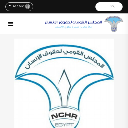
بحث . . .
Arabic