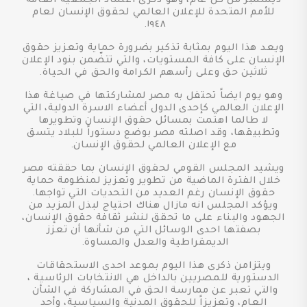
ديسمبر من كل عام، وهو ذكرى اعتماد الجمعية العامة
للأمم المتحدة للإعلان العالمي لحقوق الإنسان لعام
١٩٤٨.
ويعد هذا اليوم بمثابة تذكير بضرورة حماية وتعزيز حقوق
الإنسان على كافة المستويات، والتي تتضّمن بنود الإعلان
ثلاثين حق وعلى رأسهم الكرامة والحق في الحياة.
وهو يوم ايضاً تحتفل به مصر لمشاركتها في صياغة هذا
الإعلان العالمي كإحدى الدول أعضاء الاسرة الدولية، التي
لا طالما اهتمت بمسائل حقوق الإنسان وتطويرها
وتطبيقها، وقد اصلته مصر بوضع دستوراً للبلاد يتسق
مع الإعلان العالمي لحقوق الإنسان.
ويشيد المجلس القومي لحقوق الإنسان بما حققته مصر
خلال الفترة الماضية من تطوير وتعزيز لمنظومة حماية
حقوق الإنسان رغم العديد من التحديات التي تواجها.
ويؤكد المجلس انه مازال هناك احتياج لبذل المزيد من
الجهود والبناء على ما تحقق لنشر ثقافة حقوق الإنسان،
بصفتها احدى الوسائل التي من شأنها أن تعزز
الديمقراطية والعدل والمساوة.
ويتزامن ذكرى هذا اليوم بموعد احدى الاستحقاقات
الدستورية للمصريين بالداخل هي الانتخابات الرئاسية ،
والتي تعبر عن ممارسة الحق في المشاركة في الشأن
العام، وتعزيزاً للحقوق المدنية والسياسية، وأحد