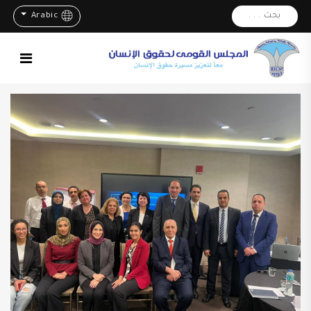
بحث . . .
Arabic