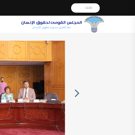
بحث . . .
Next