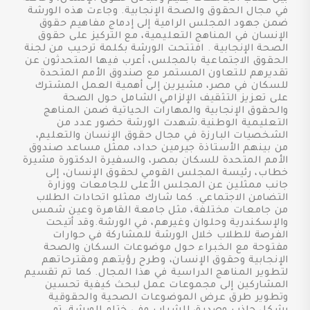
في مجال الحقوق والصحة الإنجابية. وجاءت هذه الورشة
ضمن جهود المجلس الرامية إلى إدماج مفاهيم حقوق
الإنسان في المناهج التعليمية، مع التركيز على حقوق
الصحة الإنجابية . افتتحت الورشة بكلمة ترحيب من لجنة
الحقوق الاجتماعية بالمجلس، أعرب فيها المتحدثون عن
تقديرهم للتعاون المستمر مع صندوق الأمم المتحدة
للسكان في مصر، مشيرين إلى أهمية العمل المشترك
على تعزيز التثقيف الإلزامي الشامل حول الصحة
والحقوق الإنجابية والمهارات الحياتية ضمن المناهج
التعليمية الوطنية.شهدت الورشة حضور عدد من
الشخصيات البارزة في مجال حقوق الإنسان والتعليم،
من بينهم الأستاذة جيرمين حداد، ممثل مساعد صندوق
الأمم المتحدة للسكان بمصر، والسفيرة الدكتورة مشيرة
خطاب، رئيسة المجلس القومي لحقوق الإنسان، إلى
جانب ممثلين عن المجلس الأعلى للجامعات ووزارة
التضامن الاجتماعي. كما شارك ممثلو اتحادات الطلاب
من جامعات مختلفة، مثل جامعة القاهرة وعين شمس
والإسكندرية وحلوان وغيرهم، في الورشة.وقد أتيحت
الفرصة للطلاب خلال الورشة للمشاركة في حوارات
مفتوحة مع الخبراء حول موضوعات السكان والصحة
الإنجابية وحقوق الإنسان، وطرح رؤيتهم ومقترحاتهم
لتطوير المناهج الدراسية في هذا المجال. كما تم تقسيم
المشاركين إلى مجموعات عمل لبحث كيفية تحسين
وتطوير طرق عرض الموضوعات الصحية والحقوقية