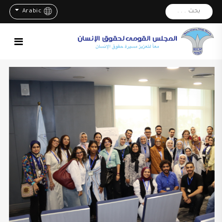
بحث . . .
Arabic