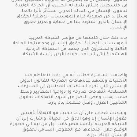
لحقوق الإنسان أن ما يتعرض له الأبرياء المدنيين العزل
فى فلسطين ولبنان يندي له الجبين، أن الحركة الوليدة
لحقوق الإنسان في العالم العربي ستتأثر تأثرا بالغا،
وستزيد من صعوبة قيام المؤسسات الوطنية لحقوق
الإنسان بالدور المنوط بها فى حماية وتعزيز حقوق
الإنسان.
جاء ذلك خلال كلمتها فى مؤتمر الشبكة العربية
للمؤسسات الوطنية لحقوق الإنسان وجمعيتها العامة
الثالثة والعشرون الذى يعقد فى المملكة الأردنية
الهاشمية التى تسلمت خلاله الأردن رئاسة الشبكة.
واضافت السفيرة خطاب أنه في وقت تتعاظم فيه
التحديات وتشهد للانتهاكات الصارخة للقانون الدولي
الإنساني التي تجرم استهداف المدنيين في المنازعات
المسلحة انتهاكات صارخة وازدواجية المعايير وسط
صمت رهيب وغض البصر عن أسوء انتهاكات لحقوق
المدنيين العزل، وقتل متعمد بدم بارد.
وشددت خطاب على أن ما يحدث هو انتهاكاً لأقدس
حقوق الإنسان إلا وهو الحق في الحياة، واشارت إلى أن
الشبكة العربية برئاسة مصر كانت أول من نبه الي خطورة
الوضع خلال اجتماعها مع المفوض السامي لحقوق
الإنسان فولكر تورك.