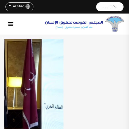
بحث . . .
Arabic