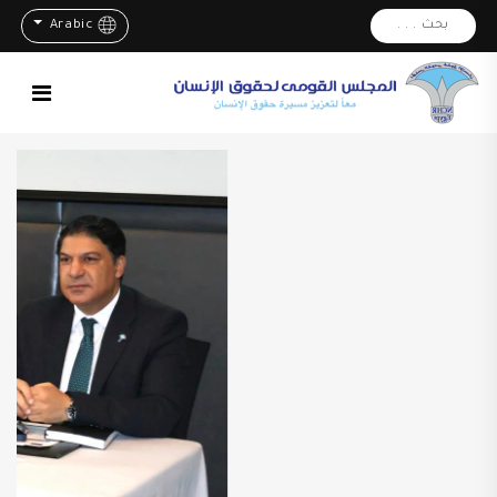
بحث . . .
Arabic