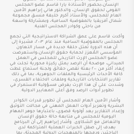
الإنسان،بحضور الأستاذة يارا قاسم عضو المجلس
القومي لحقوق الإنسان، والدكتور هاني إبراهيم الأمين
العام للمجلس، والأستاذ أكرم خليفة منسق مجموعة
شمال أفريقيا بالمفوضية السامية، وبمشاركة واسعة
من باحثي وكوادر المجلس الفنية.
وأكدت قاسم على عمق الشراكة الاستراتيجية التي تجمع
المجلس بالمفوضية السامية منذ عام ٢٠٠٣، مشيرة إلى
أن هذه الدورة تُمثل حلقة جديدة في مسار التعاون
المؤسسي المُعزز لحماية حقوق الإنسان،واستعرضت
عضو المجلس الإرث التاريخي للمجلس في العمل
الميداني، موضحة أن الرصد يمثل ركيزة محورية تجلت في
إيفاد أكثر من ٢٠٠ بعثة تقصي حقائق ولجنة استماع غطت
كافة الأحداث الرئيسية والملفات الجوهرية، بما في ذلك
تقارير الانتخابات التاريخية وملفات الاختفاء القسري،
وشددت على أن هذا الإرث يفرض مسؤولية الاستمرار في
تطوير أدوات الرصد وفق أعلى المعايير الدولية.
وأشار الأمين العام للمجلس أن تطوير قدرات الكوادر
البشرية وتعزيز أدوات العمل المهني في مجالات التوثيق
وإعداد التقارير يعد أولوية قصوى، باعتبارها جوهر المهام
اليومية للمجلس في متابعة حالة حقوق الإنسان
والتعامل مع الشكاوى. وأشار إبراهيم إلى أن البرنامج
يهدف إلى صقل الخبرات العملية المتراكمة لدى
الباحثين ودمجها بالمنهجيات الدولية المحدثة، بما