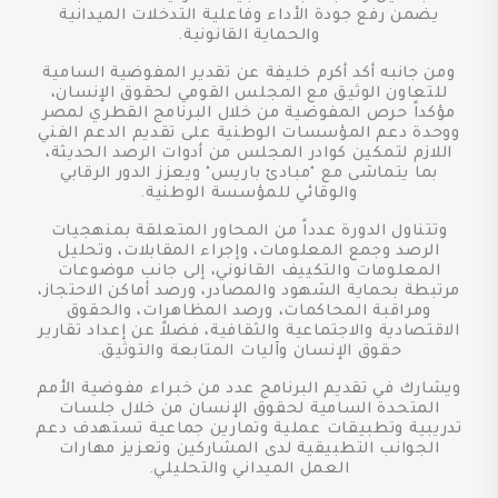
يضمن رفع جودة الأداء وفاعلية التدخلات الميدانية
والحماية القانونية.
ومن جانبه أكد أكرم خليفة عن تقدير المفوضية السامية
للتعاون الوثيق مع المجلس القومي لحقوق الإنسان،
مؤكداً حرص المفوضية من خلال البرنامج القطري لمصر
ووحدة دعم المؤسسات الوطنية على تقديم الدعم الفني
اللازم لتمكين كوادر المجلس من أدوات الرصد الحديثة،
بما يتماشى مع "مبادئ باريس" ويعزز الدور الرقابي
والوقائي للمؤسسة الوطنية.
وتتناول الدورة عدداً من المحاور المتعلقة بمنهجيات
الرصد وجمع المعلومات، وإجراء المقابلات، وتحليل
المعلومات والتكييف القانوني، إلى جانب موضوعات
مرتبطة بحماية الشهود والمصادر، ورصد أماكن الاحتجاز،
ومراقبة المحاكمات، ورصد المظاهرات، والحقوق
الاقتصادية والاجتماعية والثقافية، فضلاً عن إعداد تقارير
حقوق الإنسان وآليات المتابعة والتوثيق.
ويشارك في تقديم البرنامج عدد من خبراء مفوضية الأمم
المتحدة السامية لحقوق الإنسان من خلال جلسات
تدريبية وتطبيقات عملية وتمارين جماعية تستهدف دعم
الجوانب التطبيقية لدى المشاركين وتعزيز مهارات
العمل الميداني والتحليلي.