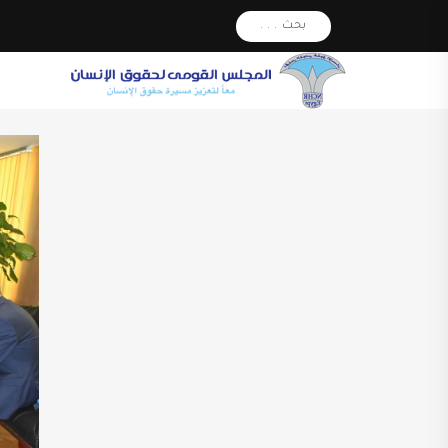
بحث . . .