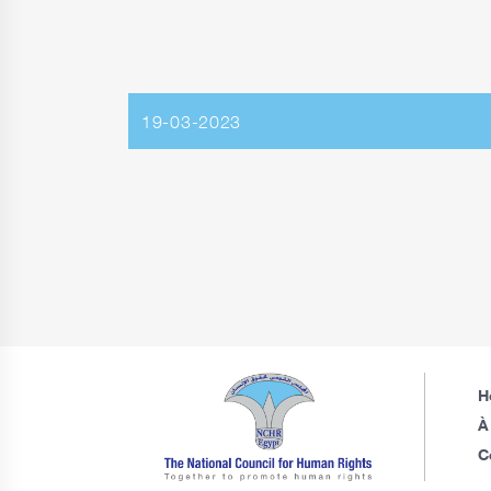
19-03-2023
H
À
C