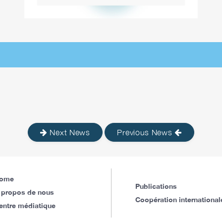
Next News
Previous News
ome
Publications
 propos de nous
Coopération international
entre médiatique