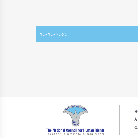
10-10-2025
H
À
C