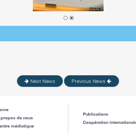
Next News
Previous News
ome
Publications
 propos de nous
Coopération international
entre médiatique