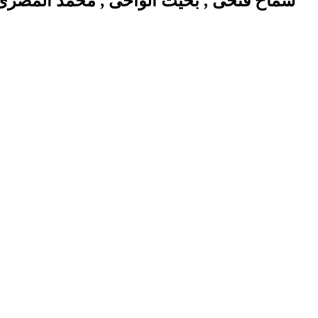
سماح فتحى , بخيت الواحى , محمد المصرى بمر