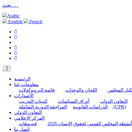
بحث . . .
Arabic
English
French
الرئيسية
معلومات عنا
كيل المجلس
اللجان والوحدات
قائمة البروتوكولات
الأصدارات
التعاون الدولى
أوراق السياسات
كتيبات التدريب
المراجعة الدورية الشاملة (UPR)
الدراسات القانونية
التعاون الدولي
المركز الاعلامي
أنشطة المجلس القومى لحقوق الإنسان 2026
فيديوهات
اتصل بنا