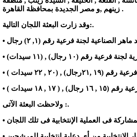
ة , القلعة , الخليفة , السيدة زينب , منطقة
زينهم ,و مصر الجديدة بمحافظة القاهرة .
وقد زارت البعثة اللجان التالية:.
ولاحظت البعثة الآتى :.