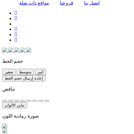
اتصل بنا
فروعنا
مواقع ذات صلة
حجم الخط
كبير
متوسط
صغير
إعادة إرسال حجم الخط
تناقض
تباين الالوان
صورة رمادية اللون