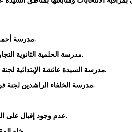
اقبة الانتخابات ومتابعتها بمناطق السيدة عائش
• مدرسة أحمد ماهر الصناعية لجنة فرعية رقم (١, ٢) رجال.
• مدرسة الحلمية الثانوية التجارية لجنة فرعية رقم (١٠ رجال) , (١١ سيدات).
• مدرسة السيدة عائشة الإبتدائية لجنة فرعية رقم (١٩ ,٢١رجال) , (٢٠ , ٢٢ سيدات ).
• مدرسة الخلفاء الراشدين لجنة فرعية رقم (١٥ , ١٦ رجال) , ( ١٧ , ١٨ سيدات ).
• عدم وجود إقبال على المشاركة فى العملية الإنتخابية فى تلك اللجان.
• خلو المقار الإنتخابية من أى دعاية إنتخابية للمرشحين .