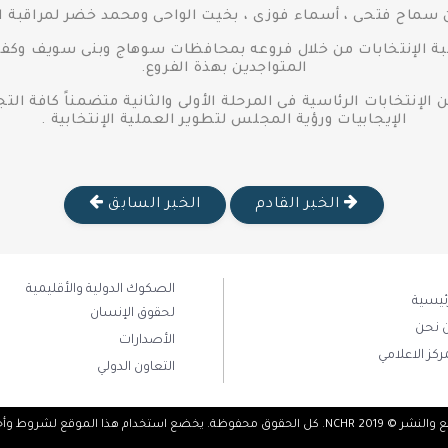
ن سماح فتحى ، أسماء فوزى ، بخيت الواحى ومحمد خضر لمراقبة ال
بة الإنتخابات من خلال فروعه بمحافظات سوهاج وبنى سويف وكفر
المتواجدين بهذة الفروع.
إنتخابات الرئاسية فى المرحلة الأولى والثانية متضمناً كافة الت
الإيجابيات ورؤية المجلس لتطوير العملية الإنتخابية .
الخبر القادم
الخبر السابق
الصكوك الدولية والأقليمية
رئيسية
لحقوق الإنسان
 نحن
الأصدارات
ركز الاعلامي
التعاون الدولي
فوظة. يخضع استخدام هذا الموقع لشروط وأحكام معينة