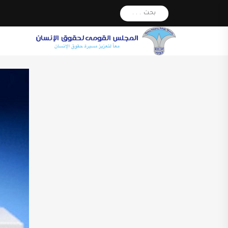
بحث . . .