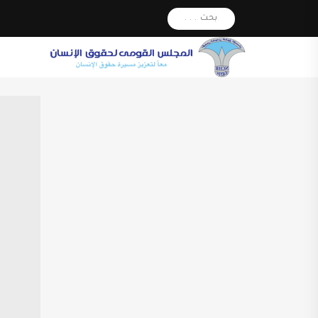
بحث . . .