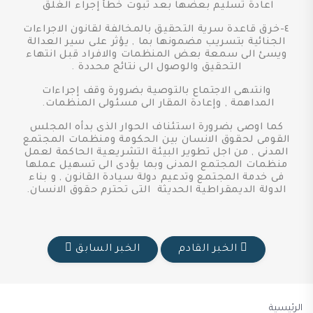
اعادة تسليم بعضها بعد ثبوت خطأ إجراء الغلق
٤-خرق قاعدة سرية التحقيق بالمخالفة لقانون الاجراءات
الجنائية بتسريب مضمونها بما , يؤثر على سير العدالة
ويسئ الى سمعة بعض المنظمات والافراد قبل انتهاء
التحقيق والوصول الى نتائج محددة .
وانتىهى الاجتماع بالتوصية بضرورة وقف إجراءات
المداهمة , وإعادة المقار الى مسئولى المنظمات.
كما اوصى بضرورة استئناف الحوار الذى بدأه المجلس
القومى لحقوق الانسان بين الحكومة ومنظمات المجتمع
المدنى , من اجل تطوير البيئة التشريعية الحاكمة لعمل
منظمات المجتمع المدنى وبما يؤدى الى تسهيل عملها
فى خدمة المجتمع وتدعيم دولة سيادة القانون , و بناء
الدولة الديمقراطية الحديثة التى تحترم حقوق الانسان.
الخبر القادم
الخبر السابق
الرئيسية