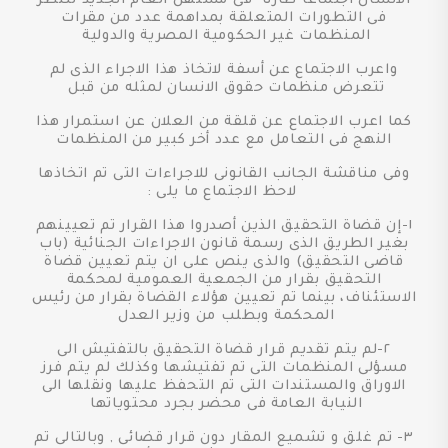
الانسان اجتماعا طارئا فى مستهل العام الجديد للنظر
فى التطورات المتعلقة بمداهمة عدد من مقرات
المنظمات غير الحكومية المصرية والدولية
واعرب الاجتماع عن أسفة لاتخاذ هذا الاجراء الذى لم
تتعرض منظمات حقوق الانسان لمثله من قبل
كما اعرب الاجتماع عن قلقة من العلان عن استمرار هذا
النهج فى التعامل مع عدد أخر كبير من المنظمات
وفى مناقشة الجانب القانونى للاجراءات التى تم اتخاذها
لاحظ الاجتماع ما يلى :
١-إن قضاة التحقيق الذين أصدروا هذا القرار تم تعيينهم
بغير الطريق الذى رسمة قانون الاجراءات الجنائية (باب
قاضى التحقيق) والذى ينص على ان يتم تعيين قضاة
التحقيق بقرار من الجمعية العمومية لمحكمة
الاستئناف، بينما تم تعيين هؤلاء القضاة بقرار من رئيس
المحكمة وبطلب من وزير العدل
٢-لم يتم تقديم قرار قضاة التحقيق بالتفتيش الى
مسؤلى المنظمات التى تم تفتيشها وكذلك لم يتم فرز
الاوراق والمستندات التى تم التحفظ عليها ونقلها الى
النيابة العامة فى محضر بجرد محتوياتها
٣- تم غلق و تشميع المقار دون قرار قضائى , وبالتالى تم