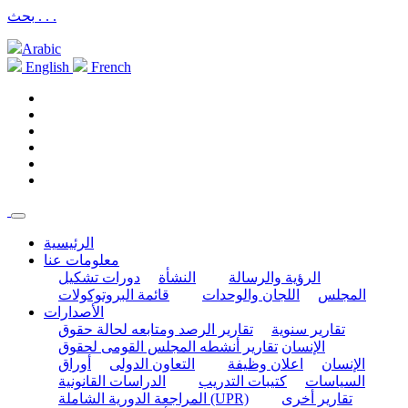
بحث . . .
Arabic
English
French
الرئيسية
معلومات عنا
الرؤية والرسالة
النشأة
دورات تشكيل
المجلس
اللجان والوحدات
قائمة البروتوكولات
الأصدارات
تقارير سنوية
تقارير الرصد ومتابعه لحالة حقوق
الإنسان
تقارير أنشطه المجلس القومى لحقوق
الإنسان
اعلان وظيفة
التعاون الدولى
أوراق
السياسات
كتيبات التدريب
الدراسات القانونية
تقارير أخرى
المراجعة الدورية الشاملة (UPR)