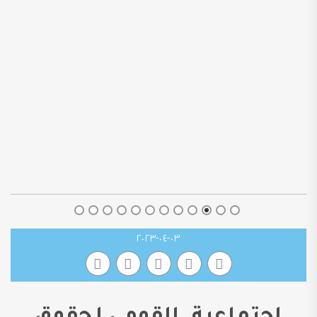
٠٣-٠٤-٢٠٢٣