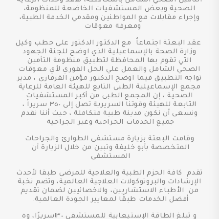
التأمين الصحي الشامل بالمحافظة، تفقد وحدات الرعاية
الصحية وبعض المستشفيات الخاضعة للمنظومة،
وإجراء مقابلات مع المواطنين ومقدمي الخدمة الطبية،
ومعرفة معوقات
عقد البعثة اجتماعاٌ مع الدكتور الدكتور على حطب وكيل
وزارة الصحة بالإسماعيلية الذي اوضح للجنة الجهود
التي تقوم بها المحافظة لتطبيق منظومة التأمين
الصحي الشامل والعمل علي الحل الفوري لأي معوقات
تواجه التطبيق فيما اوضح الدكتور مؤمن القرقارى ، مدير
مجمع الإسماعيلية الطبى التابع للهيئة العامة للرعاية
الصحية ، إن المجمع الطبى من أكبر المستشفيات
التابعة للهيئة وقوتنا السريرية تصل إلى ٣٥٠ سريراً ،
ونسعى أن نكون مدينة طبية متكاملة ، حيث أننا نقدم
جميع الخدمات الجراحية وغير الجراحية
وقامت البعثة بزيارة مستشفى الطوارئ والجراحات
المتخصصة بأبو خليفة وتبين من خلال الزيارة أن
المستشفى
تقدم كافة الحزم الطبية والعلاجية للمرضى طبقا لأحدث
الإرشادات والبروتوكولات العلاجية العالمية، وتضم نخبة
من الأطباء الاستشاريين، والاخصائيين لضمان تقديم
أفضل الخدمات طبقًا لمعايير الجودة العالمية.
و تبلغ الطاقة الإستيعابية للمستشفى ١٣٠سريرًا، و٥