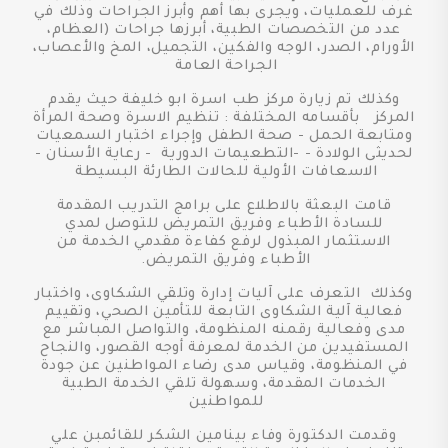
غرف للعمليات، ويجرى بها أهم وأبرز الجراحات وذلك في
عدد من التخصصات الطبية، أبرزها جراحات (العظام،
الأورام، الصدر، الوجه والفكين، التجميل، المخ والأعصاب،
الجراحة العامة
وكذلك تم زيارة مركز طب اسرة ابو خليفة حيث يقدم
المركز بأقسامه المختلفة : تنظيم الاسرة وصحة المرأة
ومتابعة الحمل - صحة الطفل وإجراء اختبار السمعيات
لحديثى الولادة - -التطعيمات الدورية - رعاية الأسنان -
الاسعافات الأولية للحالات الطارئة البسيطة
قامت البعثة بالاطلاع على برامج التدريب المقدمة
للسادة الأطباء وفريق التمريض للتوصل لمدي
الاستثمار المبذول لرفع كفاءة مقدمي الخدمة من
الأطباء وفريق التمريض.
وكذلك التعرف على آليات إدارة وتلقي الشكاوى، واختبار
فعالية آلية الشكاوى التابعة للتأمين الصحي، وتقييم
مدى وفعالية رقمنه المنظومة، والتواصل المباشر مع
المستفيدين من الخدمة لمعرفة أوجه القصور، والنجاح
في المنظومة، وقياس مدى رضاء المواطنين عن جودة
الخدمات المقدمة، وسهولة تلقي الخدمة الطبية
للمواطنين
وقدمت الدكتورة وفاء بينامين الشكر للقائمبن علي