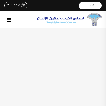
بحث . . .
Arabic