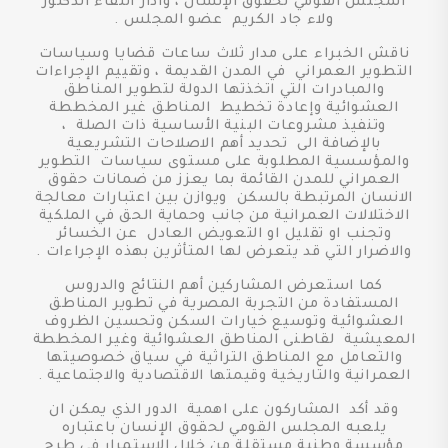
المجلس القومي لحقوق الإنسان ، وادار اللقاء الدكتور
ولاء جاد الكريم عضو المجلس .
ناقش الخبراء على مدار ثلاث ساعات قضايا وسياسات
التطوير العمراني في المدن القديمة ، وتقييم الإجراءات
والمبادرات التي اتخذتها الدولة لتطوير المناطق
العشوائية وإعادة تخطيط المناطق غير المخططة
وتنفيذ مشروعات البنية الأساسية ذات الصلة ،
بالإضافة الى تحديد أهم الاصلاحات التشريعية
والمؤسسية المطلوبة على مستوى سياسات التطوير
العمراني للمدن القائمة بما يعزز من ضمانات حقوق
الانسان المرتبطة بالسكن ويوازن بين اعتبارات معالجة
الاختلالات العمرانية من جانب وحماية الحق في الملكية
وتجنب او تقليل او التعويض العادل عن الخسائر
والاضرار التي قد يتعرض لها المتأثرين بهذه الإجراءات .
كما استعرض المشاركين أهم النتائج والدروس
المستفادة من التجربة المصرية في تطوير المناطق
العشوائية وتوسيع خيارات السكن وتحسين الظروف
المعيشية لقاطنى المناطق العشوائية وغير المخططة
والتعامل مع المناطق التراثية في سياق خصوصيتها
العمرانية والتاريخية وقيمتها الاقتصادية والاجتماعية .
وقد أكد المشاركون على اهمية الدور الذي يمكن ان
يلعبه المجلس القومي لحقوق الإنسان باعتباره
مؤسسة وطنية مستقلة من خلال الاستمرار في طرح