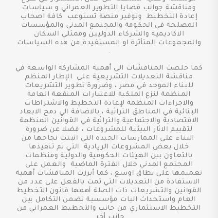
ومناقشة جوانب قضايا التطوير العمراني و سياسات
إعادة التخطيط وتوفير منصة تستوعب كافة اصحاب
المصلحة في الحكومة والمجتمع المدني والمؤسسات
الاكاديمية والشركاء الدوليين وممثلي السكان
والمجموعات المتأثرة او المستفيدة من هذه السياسات
.
كما خلصت المناقشات الي أهمية المشاركة الواسعة في
مناقشة التعديلات التشريعية على الإطار المنظم
للبناء الموحد في مصر ، وضرورة تطوير التشريعات
المنظمة لنزع الملكية للاعتبارات المنفعة العامة
والاجراءات المنظمة لإعادة التخطيط والاشتراطات
البنائية في المناطق التراثية ، بالاضافة الي دمج الابعاد
الاقتصادية والاجتماعية والتراثية في القوانين المنظمة
لتقييم الاثار البيئية للمشروعات ، فضلا عن ضرورة
البناء على الممارسات الجيدة التي اثبتت نجاحها من
خلال بعض المشروعات الريادية التي تم تنفيذها
بالتعاون بين الهيئات الحكومية والدولية ومنظمات
المجتمع المدني خلال الفترة الماضية والعمل على
تعميمها على نطاق اوسع ، كما أبرزت المناقشات أهمية
الاستفادة من التعديلات التي تمت بالفعل على عدد من
القوانين والتشريعات ذات الصلة أهمها قانون التخطيط
العام واستحداث اليات مؤسسية تضمن التكامل بين
التخطيط الاستثماري من جانب والتخطيط العمراني من
جانب أخر.