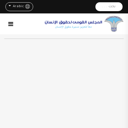
بحث . . .
Arabic