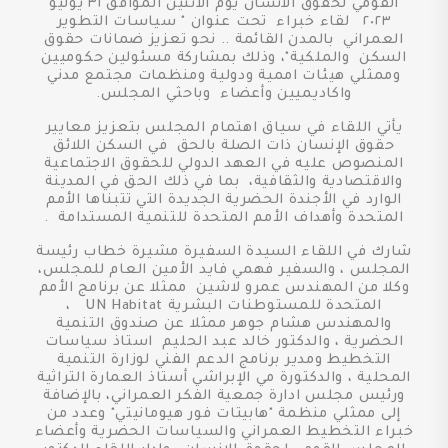
القومي لحقوق الانسان يوم الاثنين الموافق ٣١ يوليو
٢٠٢٣ لقاء خبراء تحت عنوان " سياسات التطوير
العمراني بالمدن القائمة .. نحو تعزيز ضمانات حقوق
السكن والملكية"، وذلك بمشاركة مسئولين حكوميين
وممثلي هيئات اممية ودولية ومنظمات مجتمع مدني
واكاديميين وأعضاء وباحثي المجلس.
يأتي اللقاء في سياق اهتمام المجلس بتعزيز معايير
حقوق الإنسان ذات الصلة بالحق في السكن اللائق
المنصوص عليه في العهد الدولي للحقوق الاجتماعية
والاقتصادية والثقافية، بما في ذلك الحق في المدينة
الوارد في الأجندة الحضرية الجديدة التي تتبناها الأمم
المتحدة وأهداف الأمم المتحدة للتنمية المستدامة .
شارك في اللقاء السيدة السفيرة مشيرة خطاب رئيسة
المجلس ، والسفير فهمي فايد الأمين العام للمجلس،
وكلا من المهندس عمرو لاشين ممثلا عن برنامج الأمم
المتحدة للمستوطنات البشرية UN Habitat ،
والمهندس هشام جوهر ممثلا عن صندوق التنمية
الحضرية ، والدكتور خالد عبد الحليم استاذ سياسات
التخطيط ومدير برنامج الدعم الفني لوزارة التنمية
المحلية ، والدكتورة مي الإبراشي أستاذ العمارة التراثية
ورئيس مجلس ادارة جمعية الفكر العمراني، بالإضافة
إلى ممثلي منظمة "هابيتات فور هيومانيتي" وعدد من
خبراء التخطيط العمراني والسياسات الحضرية وأعضاء