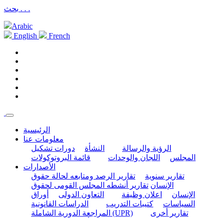
بحث . . .
Arabic
English
French
الرئيسية
معلومات عنا
الرؤية والرسالة
النشأة
دورات تشكيل
المجلس
اللجان والوحدات
قائمة البروتوكولات
الأصدارات
تقارير سنوية
تقارير الرصد ومتابعه لحالة حقوق
الإنسان
تقارير أنشطه المجلس القومى لحقوق
الإنسان
اعلان وظيفة
التعاون الدولى
أوراق
السياسات
كتيبات التدريب
الدراسات القانونية
تقارير أخرى
المراجعة الدورية الشاملة (UPR)