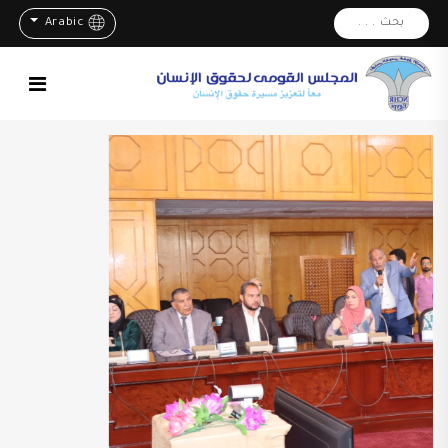
بحث . . .
Arabic