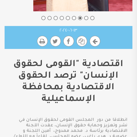
١٣-٠٦-٢٠٢٤
اقتصادية "القومى لحقوق
الإنسان" ترصد الحقوق
الاقتصادية بمحافظة
الإسماعيلية
انطلاقا من دور المجلس القومى لحقوق الإنسان في
نشر وتعزيز وحماية حقوق الإنسان، عقدت اللجنة
الاقتصادية برئاسة د. محمد ممدوح، أمين اللجنة و
عضوية د. هدى راغب، عضو المجلس، لقاءاَ مع اللواء/