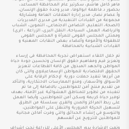
ماهر كامل هاشم، سكرتير عام المحافظة المساعد،
بحضور د.فاطمة ابوالوفا، مدير وحدة حقوق الإنسان،
وأ.عصام نصار، مدير إدارة العلاقات العامة ومشاركة
مجموعة من القيادات التنفيذية من مديري المديريات
(الصحة، التعليم، التضامن الاجتماعى، التموين، الشباب
والرياضة، العمل، السياحة، النقل البرى، الزراعة ، الرى)
وممثلي المجلس القومى للمرأة و المجلس القومى
للطفولة والأمومة وأعضاء بعض النقابات المهنية و
القيادات الشبابية بالمحافظة.
تم خلال اللقاء استعراض تجربة المحافظة فى إرساء
وتعزيز قيم ومفاهيم حقوق الإنسان وتحسين جودة حياة
المواطن والجهد المبذول من كافة القطاعات لتعزيز
الحقوق الاقتصادية للمواطن الإسماعيلاوي والتى كان
من أبرزها تنفيذ حملات دورية لإحكام الرقابة على
الأسواق والأسعار، ومنع الممارسات الاحتكارية، والتأكد
من تقديم منتج آمن للمواطنين، بالاضافة إلى ما تم
تنفيذه من تطوير للمناطق العشوائية غير الآمنة، بهدف
توفير حياة كريمة وسكن آمن للمواطنين، وأيضا العمل
على ربط المراكز والمدن والقري بسلسلة من الطرق
لتسهيل الحركة المرورية والتنقل على المواطنين،
والتوسع في إنشاء الحدائق والتي وفرت أماكن مجانية
للمواطنين للترويح عن أنفسهم.
وتمت الإشادة بدور المجلس الأعلى للزراعة تحت اشراف