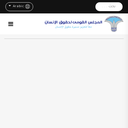
بحث . . .
Arabic