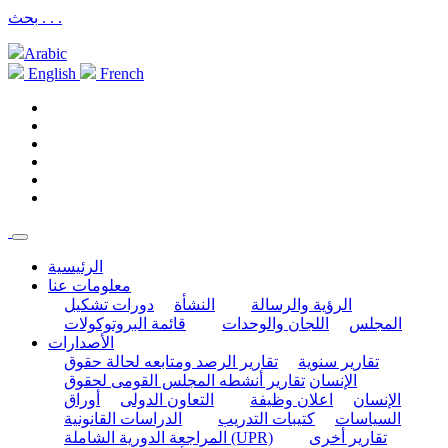
بحث . . .
Arabic
English
French
الرئيسية
معلومات عنا
الرؤية والرسالة
النشأة
دورات تشكيل
المجلس
اللجان والوحدات
قائمة البروتوكولات
الأصدارات
تقارير سنوية
تقارير الرصد ومتابعه لحالة حقوق
الإنسان
تقارير أنشطه المجلس القومى لحقوق
الإنسان
اعلان وظيفة
التعاون الدولى
أوراق
السياسات
كتيبات التدريب
الدراسات القانونية
تقارير أخرى
المراجعة الدورية الشاملة (UPR)