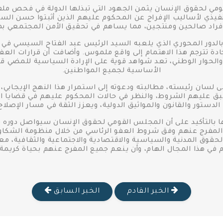
ي لحقوق الإنسان يثمن الجهود التي تبذلها الدولة في فحص ملفا
نفيذي لأساليب الإفراج عن المحكوم عليهم الذين أثبتوا حسن السير
فراد صالحين ومنتجين، مما يساهم في تحقيق الأمن المجتمعي بم
لدور المحوري الذي يلعبه السيد الرئيس عبد الفتاح السيسي في
 تترجم هذا الاهتمام إلى واقع ملموس. وأضافت أن قرارات العفو،
والحوار الوطني، تعد شواهد قوية على الإرادة السياسية للمضي ق
الأساسية لجميع المواطنين.
لسان رئيسته، مطالبته ودعوته إلى استمرار هذا النهج الإيجابي، 
نطبق عليهم الشروط، والنظر في حالات المحكوم عليهم في قضايا الرأي
ستور والقانون والمواثيق الدولية، ويعزز الثقة في مسار الإصلاح 
التأكيد على أن المجلس القومي لحقوق الإنسان سيواصل دوره ف
د المفرج عنهم وفق شروط العفو الرئاسي من خلال منظومة الشكاوي
لحقوق المدنية والسياسية والاقتصادية والاجتماعية والثقافية، مع
 في هذا المجال الهام، وأن ينعم جميع المفرج عنهم بحياة كريم
الخبر القادم
الخبر السابق