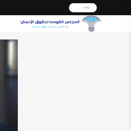
بحث . . .