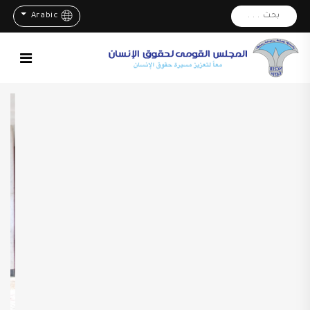
بحث . . .
Arabic