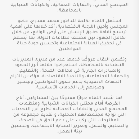
المجتمع المدني، والنقابات العمالية، والكيانات الشبابية
بالمحافظة.
استُهل اللقاء بكلمة للدكتور محمد ممدوح، عضو
المجلس وأمين اللجنة الاقتصادية، أكد خلالها على أهمية
ترسيخ ثقافة حقوق الإنسان على أرض الواقع، من خلال
تكامل الجهود بين مختلف قطاعات الدولة، بما يُسهم
في تحقيق العدالة الاجتماعية وتحسين جودة حياة
المواطنين.
وتضمن اللقاء عروضًا قدمها عدد من مديري المديريات
التنفيذية بالمحافظة، استعرضوا خلالها أبرز الجهود
والمبادرات الجارية في مجالات الصحة، والتعليم،
والحماية الاجتماعية، والتنمية الاقتصادية، مؤكدين التزام
الجهات التنفيذية بدعم حقوق المواطنين وتيسير
وصولهم إلى الخدمات الأساسية.
كما شهد اللقاء حوارًا مفتوحًا بين المشاركين، أتاح
الفرصة أمام ممثلي الكيانات الشبابية ومنظمات
المجتمع المدني والنقابات العمالية لطرح أبرز التحديات
التي تواجه مجتمعاتهم المحلية، و تقديم مجموعة من
المقترحات التي ركزت على دعم الحق في الصحة،
والتعليم، والعمل، وتعزيز الحماية الاجتماعية، وتحسين
بيئة العمل.