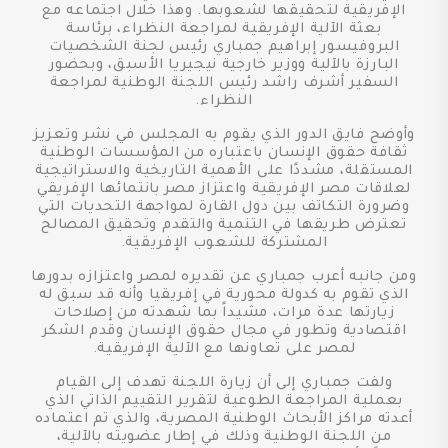
الإفريقية لتحقيقها لشعوبها. وهذا خلال اجتماعه مع
بعثة الآلية الإفريقية لمراجعة النظراء، برئاسة
البروفيسور إبراهيم جمباري رئيس لجنة الشخصيات
البارزة بالآلية ووزير خارجية نيجيريا الأسبق، وبحضور
السفير أشرف راشد رئيس اللجنة الوطنية لمراجعة
النظراء.
وأوضح فايق الدور الذي يقوم به المجلس في نشر وتعزيز
ثقافة حقوق الإنسان باعتباره من المؤسسات الوطنية
المستقلة، مشددًا على الأهمية التاريخية والاستراتيجية
لعلاقات مصر الإفريقية واعتزاز مصر بانتمائها الإفريقي
وضرورة التكاتف بين دول القارة لمواجهة التحديات التي
تعترض طريقها في التنمية والتقدم وتحقيق المصالح
المشتركة للشعوب الإفريقية.
ومن جانبه أعرب جمباري عن تقديره لمصر واعتزازه بدورها
الذي تقوم به كدولة محورية في إفريقيا وأنه قد سبق له
زيارتها عدة مرات، مشيداً بما شهدته من إصلاحات
اقتصادية وتطور في مجال حقوق الإنسان وقدم الشكر
لمصر على تعاونها مع الآلية الإفريقية.
ولفت جمباري إلى أن زيارة اللجنة تهدف إلى القيام
بعملية المراجعة الطوعية لتقرير التقييم الذاتي الذي
أعدته مراكز الأبحاث الوطنية المصرية، والذي تم اعتماده
من اللجنة الوطنية وذلك في إطار عضويته بالآلية،