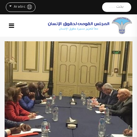
بحث . . .
Arabic