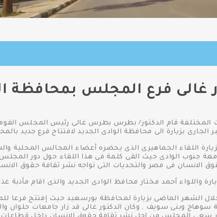
ر غالى فرع المجلس بمحافظة ال
 الجارى بزيارة الى محافظة الوادى الجديد لافتتاح فرع جديد بالمح
يارة اللقاء الجماهيرى الذى يحضره أعضاء المجالس المحلية والش
عة جنوب الوادى حيث القى كلمة فى هذا اللقاء حول دور المجلس
ق الانسان فى مصر والتحديات التى تواجه نشر ثقافة حقوق الانس
زيارة واللواء أحمد مختار محافظ الوادى الجديد والذى اقام مأدبة غ
 خلال الشهر الماضى بزيارة لمحافظة بورسعيد حيث إفتتح فرعا ل
وهاج وبنى سويف , وكان الدكتور غالى قد زار جامعات حلوان وال
 سعى المجلس من اجل نشر ثقافة حقوق الانسان داخل قطاعات 