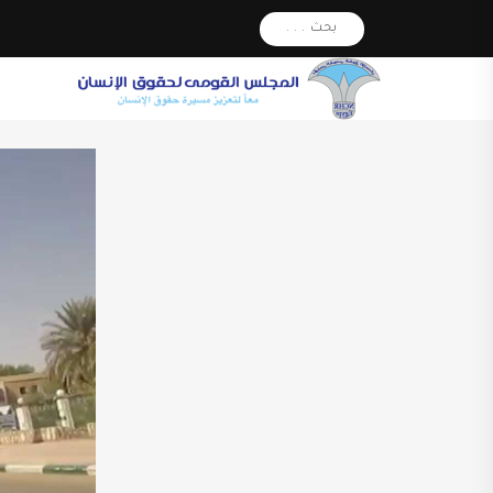
بحث . . .