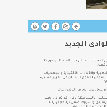
وادى الجديد
فى إطار سلسلة زياراته فى المحافظات المختلفة قام الدكتور/ بطرس بطرس غالى رئيس المجلس القومى لحقوق الانسان يوم الاحد الموافق ٢٠
افظة.
عبية والقيادات التنفيذية والجمعيات
 القومى لحقوق الانسان فى تعزيز مسيرة
ان
ذاء عمل على شرف الدكتور غالى .
لمجلس بالمحافظة وكان قد تم فى وقت
زقازيق واسيوط ضمن برنامج زياراته
المجتممع المختلفة