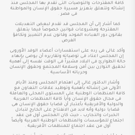
كافة المقترحات والتوصيات التى تقدم بها المجلس منذ
إنشائه وتتعلق بتعزيز مسيرة حقوق الإنسان والمواطنة
فى مصر .
كما أشار إلى أن المجلس قد تقدم لبعض التعديلات
المقترحة ومشروعات قوانين خصوصاً فيما يتعلق
بقانون دور العباده الموحد وقانون عدم التمييز وتكافؤ
الفرص .
وأكد غالى فى رده على استفسارات أعضاء الوفد الأوروبى
إن المجلس اعتاد فى توصياته وتقاريره أن يوصى بإنهاء
حالة الطوارئ فى البلاد مشيراً فى الوقت نفسه إلى أهمية
تحقيق التوازن بين أمن وسلامة المجتمع وحقوق الإنسان
وحرياته الأساسية .
وأشار الدكتور غالى إلى اهتمام المجلس ومنذ الأيام
الأولى من إنشائه بأهمية وتوطيد علاقات التعاون مع
كافة المنظمات الوطنية على المستوى المحلى والعاملة
فى مجال حقوق الإنسان وأياَ كافة المنظمات العربية
والدولية والأفريقية بأعتبار أن قضايا حقوق الإنسان هى
قضايا دولية وأنه لابد من الانفتاح على الخارج لتبادل
الخبرات والتجارب ، حيث كان المجلس أول من عقد
اجتماع للمؤسسات والمنظمات الوطنية العربية وأيضاً
أول من عقد اجتماع للمنظمات الأفريقية .