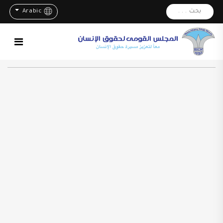
بحث . . .
Arabic