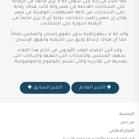
كما أشار فى رده على سؤال أنه لا يرى مانعاً فى الرقابة
على الانتخابات القادمة فى مصر وأنه كانت هناك رقابة
على الانتخابات من كافة المنظمات الوطنية فى مصر
وقال إن مصر راقبت انتخابات دولية أى لا يرى مانعاً فى
الرقابة الدولية على الانتخابات .
وأكد أنه لا ديمقراطية بدون حقوق إنسان والعكس تماماً
كما أن هناك ارتباط وثيق بين التنمية وحقوق الإنسان .
وقد أثنى أعضاء الوفد الأوروبى فى ختام هذا اللقاء
بجهود المجلس والانجازات التى حققها والبيانات التى
يصدرها فى تقاريره والتى تتسم بالوضوح والموضوعية .
الخبر القادم
الخبر السابق
الرئيسية
من نحن
المركز الاعلامي