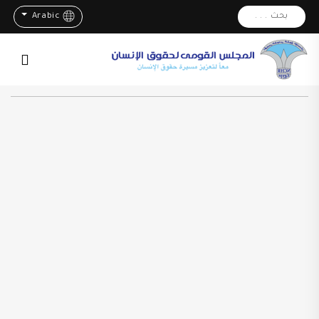
بحث . . .
Arabic