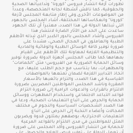
تطورات أزمة انتشار فيروس "كورونا" وتداعياتها الصحية
والحقوقية، كما ناقش أنشطة لجانه المتخصصة، وعدداً
من الموضوعات الأخرى.وفي إطار متابعة المجلس لأزمة
"كورونا" وانعكاساتها المختلفة، أشاد المجلس بالجهود
التي تبذلها الدولة في هذا الصدد، معتبراً أن تلك الجهود
ساعدت على الحد من الآثار الضارة لانتشار هذا
الفيروس.وأشاد المجلس بالدور الكبير الذي تبذله الأطقم
الطبية والعاملون في المجال الصحي، مشدداً على
ضرورة توفير كافة الوسائل الطبية والوقائية والمادية
والتنظيمية اللازمة لمعاونة تلك الأطقم على القيام
بمهامها.كما طالب المجلس أجهزة الدولة بضرورة توفير
وسائل الحماية الضرورية من الفيروس؛ مثل "الكمامات"
والمطهرات، بما يتناسب مع حجم الطلب عليها، مع
اتخاذ التدابير اللازمة لضمان تمتعها بالمواصفات
القياسية في هذا الصدد، والتزام بائعيها بالأسعار
المقررة.وناشد المجلس المواطنين المصريين بضرورة
الالتزام بالقرارات والدعوات الرامية إلى ضرورة التزام
قواعد التباعد الاجتماعي واستخدام المطهرات ووسائل
الحماية والحرص على اتباع التعليمات الصحية، ودعا في
هذا الصدد الشخصيات السياسية والنجوم في مختلف
المجالات وأعضاء النخبة إلى الحرص على اتباع
التعليمات الاحترازية، بوصفهم يمثلون قدوة ويضربون
المثل للمواطنين في مدى الالتزام بالقواعد المرعية
للحماية من انتشار الفيروس.وأكد المجلس على ضرورة
أن تعمل الدولة على توفير فرص العلاج والحصول على