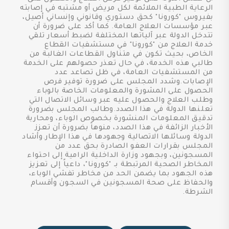
الرعاية الطبية الملائمة لكل مريض أو مشتبه في إصابته
بفيروس "كورونا" كحق دستوري وقانوني وإنساني أصيل،
عبر مؤسسات العلاج العامة. كما أكد على ضرورة أن
تتدخل الدولة عبر آلياتها المختلفة لضبط أسعار تلقي
خدمة العلاج من "كورونا" في مستشفيات القطاع
الخاص، بحيث تكون في متناول القطاعات الغالبة من
طالبي هذه الخدمة، في حال تعذر حصولهم على الخدمة
من المستشفيات العامة، في ظل تصاعد عدد
الإصابات.وشدد المجلس على ضرورة توفير فرص
الحصول على المشورة والمعلومات الخاصة بالوباء
وطلب العلاج والحصول عليه عبر وسائل الاتصال التي
تعلنها الدولة في هذا الصدد.وطالب المجلس بضرورة
تدقيق المعلومات المنشورة بخصوص الوباء، ومحاربة
الأخبار الزائفة في هذا الصدد، منوهاً بضرورة أن تعزز
الدولة وسائلها الاتصالية وجهودها في هذا الإطار.وأشاد
المجلس بقرارات العفو الصادرة بحق عدد من
المسجونين، وبجهود وزارة الداخلية الرامية إلى احتواء
المخاطر الصحية المرتبطة بـ "كورونا"، داعياً إلى تعزيز
هذه الجهود بما يضمن الحد من مخاطر تفشي الوباء،
والحفاظ على صحة المسجونين في السجون وأقسام
الشرطة.