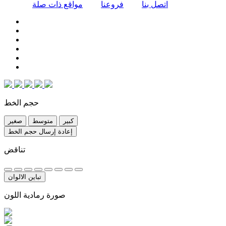
اتصل بنا
فروعنا
مواقع ذات صلة
حجم الخط
كبير
متوسط
صغير
إعادة إرسال حجم الخط
تناقض
تباين الالوان
صورة رمادية اللون