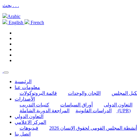
بحث . . .
Arabic
English
French
الرئيسية
معلومات عنا
كيل المجلس
اللجان والوحدات
قائمة البروتوكولات
الأصدارات
التعاون الدولى
أوراق السياسات
كتيبات التدريب
المراجعة الدورية الشاملة (UPR)
الدراسات القانونية
التعاون الدولي
المركز الاعلامي
أنشطة المجلس القومى لحقوق الإنسان 2026
فيديوهات
اتصل بنا