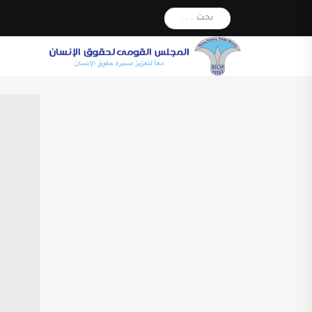
بحث . . .