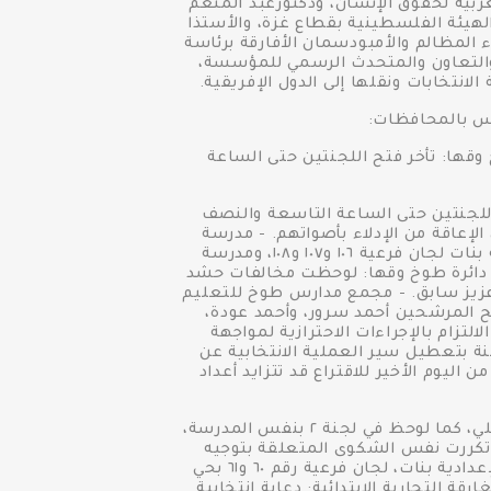
ية لحقوق الإنسان، ودكتورعبد المنعم
لهيئة الفلسطينية بقطاع غزة، والأستذا
المظالم والأمبودسمان الأفارقة برئاسة
ت والتعاون والمتحدث الرسمي للمؤسسة،
نتخابات ونقلها إلى الدول الإفريقية.
لس بالمحافظات:
 كوم الأطرون للتعليم الأساسي، لجان فرعية رقم ٨٠ و٨١، دائرة طوخ وقها: تأخر فتح اللجنتين حتى الساعة
فرعية رقم ٩٨ و٩٩ و١٠٠ بنفس الدائرة: تأخر فتح اللجنتين حتى الساعة التاسعة والنصف
الإعاقة من الإدلاء بأصواتهم. - مدرسة
الشهيد محمد عبد الحميد حسن الرسمية للغات لجان فرعية ٦٠ و٦١، ومدرسة الشهيد خالد مغربي الثانوية بنات لجان فرعية ١٠٦ و١٠٧ و١٠٨، ومدرسة
هيد محمد فهمي الطوخي لجنة فرعية رقم ١، ومدرسة الشهيد محمود راغب لجان فرعية رقم ٤٩ و٥٠ و٥١، دائرة طوخ وقها: لوحظت مخالفات حشد
وعزيز سابق. - مجمع مدارس طوخ للتعليم
م ١١٤ و١١٥ و١١٦ و١١٧: توجيه ناخبين وحشد لصالح المرشحين أحمد سرور، وأحمد عودة،
، لجان فرعية رقم ٣٤ و٣٥ و٣٦ بدائرة قليوب: عدم الالتزام بالإجراءات الاحترازية لمواجهة
ية دائرة شبين القناطر، لجنة فرعية رقم ٨٦: قيام رئيس اللجنة بتعطيل سير العملية الانتخابية عن
 علماً بأنه في الساعات الأخيرة من اليوم الأخير للاقتراع قد تتزايد أعداد
محافظة بورسعيد - مدرسة ٦ أكتوبر الثانوية بنات بحي المناخ: رُصد توجيه الناخبين لصالح المرشح أحمد فرغلي، كما لوحظ في لجنة ٢ بنفس المدرسة،
ا، كما تكررت نفس الشكوى المتعلقة بتوجيه
الناخبين لصالح المرشح المذكور أمام مدرسة الخنساء الابتدائية. - مدرسة الشهيد مصطفى خضر سليم الإعدادية بنات، لجان فرعية رقم ٦٠ و٦١ بحي
 التجارية الابتدائية: دعاية انتخابية