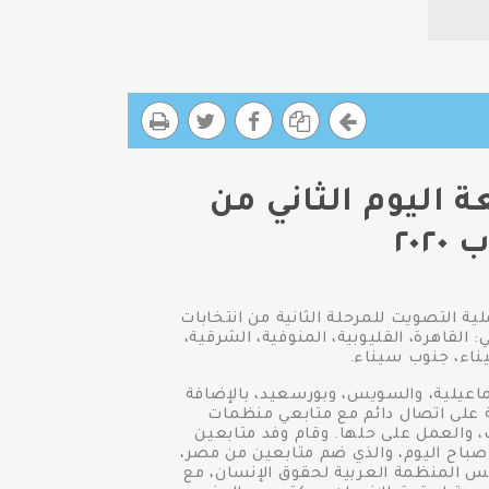
 اليوم الثاني من
٢٠
 التصويت للمرحلة الثانية من انتخابات
تي جرت يومى ٧ و٨ نوفمبر ٢٠٢٠، من داخل اللجان الفرعية في ١٣ محافظة هي: القاهرة، القليوبية، المنوفية، الشرقية،
ناء، جنوب سيناء.
ماعيلية، والسويس، وبورسعيد، بالإضافة
ة على اتصال دائم مع متابعي منظمات
ت، والعمل على حلها. وقام وفد متابعين
صباح اليوم، والذي ضم متابعين من مصر،
يس المنظمة العربية لحقوق الإنسان، مع