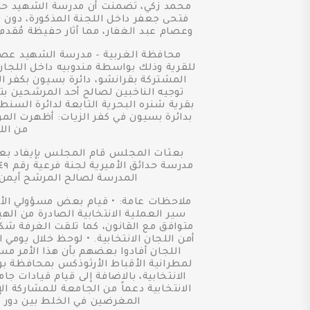
فتحى جعفر داخل اللجنة المذكورة، دون 
وعصام عبد الغفار، مما أثار حفيظة مُقدم
محافظة الغربية - مدرسة الشهيد عصام 
للقرية وذلك بواسطة مندوبيه داخل اللجان
توجيه الناخبين لصالح أحد المرشحين بت
بقرية شنره البحرية التابعة لدائرة السن
من الل
بعثات المجلس قام المجلس بإيفاد بعثة 
المدرسة لصالح المرشح أيمن
ملاحظات عامة: • قيام بعض مسؤولي الأم
سير العملية الانتخابية الصادرة من اله
متوافق مع القانون، كما تلقت الغرفة شك
أمن اللجان الانتخابية. • لوحظ خلال يومي 
اللجان أفادوا بعضهم بأن هذا الأمر مسؤ
لمطرانية الأقباط الأرثوذكس بمحافظة ب
الانتخابية، بالاضافة إلى قيام قيادات
المغرضين في الخلط بين دور ا