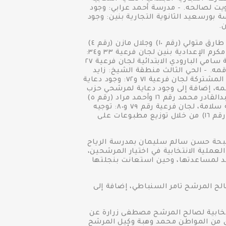
يت لصالحه. - مدرسة أحمد عرابي: وجود
بورسعيد الثانوية التجارية بنين: وجود
.
محافظة السويس - مدرسة السلام الثانوية بنين، لجان فرعية رقم ٧٣ و٧٤: وجود دعاية انتخابية للمرشحين طارق متولي (رقم ١٠) وجلال مازن (رقم ٤)
عن طريق توزيع كروت تحمل صورة المرشح ورقمه على الناخبين من أجل التصويت لصالحهم. - مدرسة عمر مكرم الإعدادية بنين لجان فرعية ٣٣ و٣٤:
توجيه الناخبين لصالح حزب مستقبل وطن باستخدام سيارات تحمل صور المرشحين أمام المدرسة. - مدرسة سامي البارودي الابتدائية لجان فرعية ٢٧
سيارات تحمل صورة المرشح ورقمه. - الحي الثالث منطقة الشيخ: زايد
توزيع مبالغ مالية بقيمة ١٠٠ جنيه لصالح كل من المرشح عصام دياب وأحمد نصر الله. - مدرسة الأمل الابتدائية المشتركة لجان فرعية ٧١ و٧٢: وجود دعاية
مه، إضافة إلى وجود دعاية لمرشحي حزب
مستقبل وطن. - مدرسة أبو بكر الصديق الابتدائية: لجان فرعية من ١٠٣ إلى ٩٩: وجود دعاية لصالح المرشح عبدالقادر محمد رقم ١٦ وأحمد مراد (رقم ٥)
والمرشح جلال مازن (رقم ٤) باستخدام سيارات عليها صور المرشحين وأرقامهم. - مدرسة شهيدة شادية سلامة، لجان فرعية رقم ٧٩ و٨٠: توجيه
الناخبين للتصويت لصالح مرشحي حزب مستقبل وطن ولصالح المرشح عبدالقادر محمد أحمد (مستقل، رقم ١٦) من خلال توزيع مطبوعات على
بحة حسن سالم سليمان بمدرسة الرياح
لى سير العملية الانتخابية في اختيار المرشحين،
حد لمساعدتها، وحين استعانت بنجلتها
دينة السرو: توجيه ناخبين لصالح المرشح تامر السنباطي، إضافة إلى
م الثانوية العسكرية بنين، لجنة فرعية رقم ١٥٩: وجود دعاية انتخابية لصالح المرشح مصطفى زرارة عن
ى من المواطن محمد وهبة وكيل المرشح