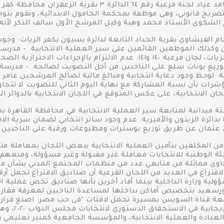
محمد زكي، تضمنت أن مدرسة الشهيد حامد عياد لجنة فرعية رقم
تصريح قانوني، وهى موظفة بمحكمة الحامول الابتدائية، وتقوم بتو
 الشكوى الأستاذ محمد وهبة وكيل المرشح الأول سالف الذكر لأنه
الفيشاوي بقرية الحداد التابعة لدائرة بسيون بكفر الزيات: وجود
 وكذلك الموظفين القائمين على سير العملية الانتخابية. - مدر
المشتركة بقرانشو، دائرة بسيون بكفر الزيات، لجان فرعية ١٤٠ و١٤١: عدم الال
وزيع بونات سلع على الناخبين من أجل التصويت لصالحه. - مدرسة
طة: لوحظ وجود دعاية انتخابية ومبالغ مالية لصالح المرشحين عام
جان الانتخابية، على عكس المتوقع في اللجان الانتخابية بالدوائر الر
ميدانية لمتابعة سير العملية الانتخابية في محافظة القاهرة ب
مدرسة حدائق الأميرية لجنة فرعية رقم ٤٩ بدائرة الزيتون والأميرية: عدم وجود ساتر انتخابي ل
 عثمان عن طريق توزيع بوسترات ومطبوعات ورقية على الناخبين 
ن المكلفين بتأمين العملية الانتخابية ببعض اللجان بمعاملة مت
يئة الوطنية للانتخابات معاملة غير مقبولة وغير مسؤولة، ومنعه
اوى مماثلة من متابعي عدد من منظمات المجتمع المدني بشأن من
الاقتراع في العديد من اللجان الفرعية أن صناديق الاقتراع تحمل أرق
ولية وزارة الداخلية بينما أفاد آخرين بأنها صناديق تخص عملية ان
ورسعيد بتخصيص أماكن بداخلها لمساعدة الناخبين لمعرفة مقارات
 جامعة قناة السويس بمسيرة تحمل لافتات "فى حب مصر: اصنع قرارك
الانتخابية دع
لعبادة والعملية الانتخابية، والمؤسسة الجامعية كمنبر تعليمي و