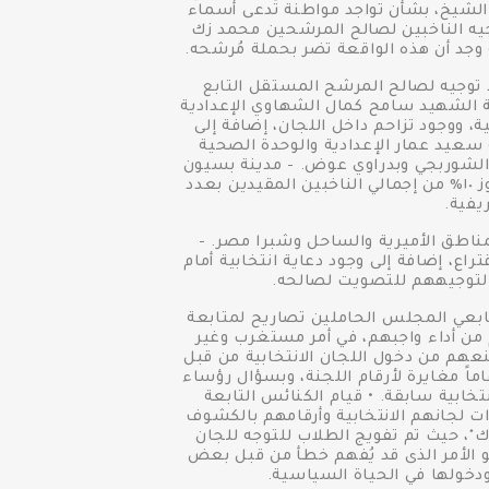
 ٦٤ الدائرة ٣ بقرية الزعفران محافظة كفر الشيخ، بشأن تواجد مواطنة تُدعى أسماء
جيه الناخبين لصالح المرشحين محمد زك
 وجد أن هذه الواقعة تضر بحملة مُرشحه.
 توجيه لصالح المرشح المستقل التابع
سة الشهيد سامح كمال الشهاوي الإعدادية
تزام بالإجراءات الاحترازية الصحية، ووجود تزاحم داخل اللجان، إضافة إلى
 سعيد عمار الإعدادية والوحدة الصحية
ر الشوربجي وبدراوي عوض. - مدينة بسيون
بدائرة بسيون في كفر الزيات: أظهرت المؤشرات بأن نسبة المشاركة مع نهاية اليوم الثاني للتصويت لا تتجاوز ١٠% من إجمالي الناخبين المقيدين بعدد
يفية.
مناطق الأميرية والساحل وشبرا مصر. -
ضمان سرية الاقتراع، إضافة إلى وجود دعاية انتخابية أمام
لتوجيههم للتصويت لصالحه.
ابعي المجلس الحاملين تصاريح لمتابعة
م من أداء واجبهم، في أمر مستغرب وغير
عهم من دخول اللجان الانتخابية من قبل
اماً مغايرة لأرقام اللجنة، وبسؤال رؤساء
تخابية سابقة. • قيام الكنائس التابعة
 لجانهم الانتخابية وأرقامهم بالكشوف
"، حيث تم تفويج الطلاب للتوجه للجان
ماً من الجامعة للمشاركة الإيجابية في الاستحقاق الدستوري لانتخابات مجلس النواب ٢٠٢٠، وهو الأمر الذى قد يُفهم خطأ من قبل بعض
دخولها في الحياة السياسية.