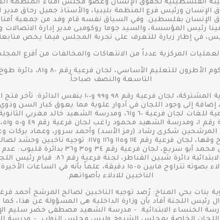
ئة الفلسطينية لحقوق الإنسان وعضو مجلس أمناء المنظمة العرب
 الإنسان ورئيس فرع المنظمة بليبيا، والأستاذ جميل رحاق مدير ا
وق الإنسان بفلسطين. وفي السياق نفسه قام وفد من جمعية أمناء 
مينا رئيس المؤسسة، والسيد جوما روكومبى مدير إدارة الاتصالا
، في إطار زيارة للتعرف على تجربة المجلس فيما يخص متابعة الا
لعمليات المركزية عدداً من الانتهاكات والمخالفات من أفرع المج
محافظة القليوبية - مدرسة مؤسسة
التاسعة والنصف صباحاً.
مدرسة الشهيد عمر عبدالخالق الإعدادية المشتركة، لجان 
 إضافة إلى وجود اللجان في أدوار علوية مما يعوق كبار السن وذوي 
الش
لح المرشحين شكرى رشاد (رمز الأسد) وأحمد سرور، وعماد بركات 
الأساسي بمنطقة المرور في دائرة طوخ وقها، لجان فرعية رق
ورشاد شكري. - مدرسة الشهيد طارق محمد أبو سريع
فيروس كورونا. - مدرسة مؤسسة نوى الابتدائ
طريق ترك فترة زمنية بين كل ناخب للإدلاء بصوته تتراوح مابين ٥-١٥ دقيقة،
الناخبين للادلاء بأصواتهم.
لصندوق، وبسؤال رئيس اللجنة أفاد بأن وزارة الداخلية هى المسؤولة عن هذ
م اللجان الخاصة بمجلس الشيوخ وليس مجلس النواب. - مدرسة الغارقة