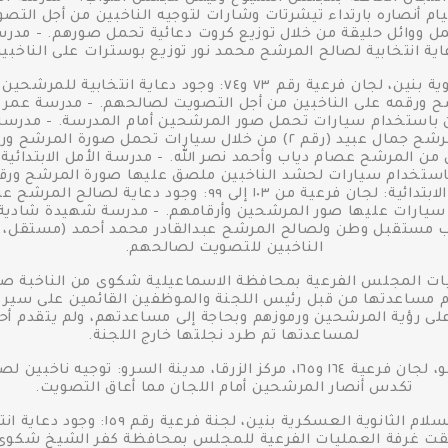
 أنصاره بارتداء تيشرتات وشارات لتوجيه الناخبين من أجل التصو
ل ووائل حليقة من خلال توزيع كروت دعائية تحمل صورهم. - مدرسة 
اية انتخابية لصالح المرشح محمد نور توزيع بوسترات على الناخبين
و٢٨ و٢٩: وجود دعاية انتخابية لصالح المرشح جمال عبيد (رقم ٢) من خلال 
 باستخدام سيارات لحشد الناخبين ملصق عليها صورة المرشح ورق
الناخبين للتصويت لصالحهم.
يات المجلس الفرعية بمحافظة الاسماعيلية شكوى من الناخبة ص
 فرعية رقم ١٨، تضمنت عدم مساعدتها من قبل رئيس اللجنة والموظفين القائمين ع
 على رؤية المرشحين ورموزهم وبحاجة إلى مساعدتهم، ولم يتقدم أ
لمساعدتها تم طرد نجلتها خارج اللجنة.
محافظة دمياط - مدرسة الشهيد عربانو، لجان فرعية ١٦٤ و١٦٥، مركز الزرقا، م
تكدس أنصار المرشحين أمام اللجان مما أعاق التصويت.
محافظة كفر الشيخ - مدرسة الشهيد السلا
تلقت غرفة العمليات الفرعية للمجلس بمحافظة كفر الشيخ شكو