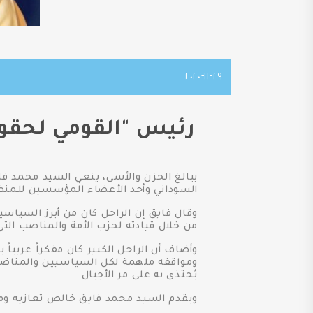
٢٩-١١-٢٠٢٠
رئيس "القومي لحقوق
ببالغ الحزن والأسى، ينعي السيد محمد ف
السوداني وأحد الأعضاء المؤسسين للمنظم
وقال فايق إن الراحل كان من أبرز السياسي
من خلال قيادته لحزب الأمة والمناصب التي
وأضاف أن الراحل الكبير كان مفكراً عربياً
ومواقفه ملهمة لكل السياسيين والمناضلي
يُحتذى به على مر الأجيال.
ويقدم السيد محمد فايق خالص تعازيه ومو