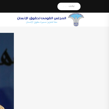
بحث . . .