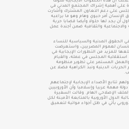
علنت ان هذه الخطوات الايجابية سوف
ة علي أهمية إشراك المجتمع المدني في
مجلس علي دعم التعاون المشترك وأشارت
ق الإنسان أمر حيوي وهام وهو ما يراعيه
أن يجد لها حلولا وأيضا قضايا حرية
ة والاجتماعية والثقافية ضمن أجندة عمل
ي الحقوق المدنية والسياسية للنساء
 الانسان لعموم المصريين، واستعرضت
ا للمزيد من التطورات الإيجابية في
استقلالية المجلس في عمله، والقيام
يل، والعمل المستمر علي تطوير منظومة
لحريات الدينية ونبذ الكراهية فضلا عن
ب.
لهم تتابع الأصداء الإيجابية لإجتماعهم
ة مهمة عربيا وإسلاميا وأن الأوروبيين
لملف الإصلاحي الهام. وقالت السفيرة
الدول الأوروبية بالمتابعة الأمينة لكل
وروبي يأتي في ظل أجواء مواتية لتعميق