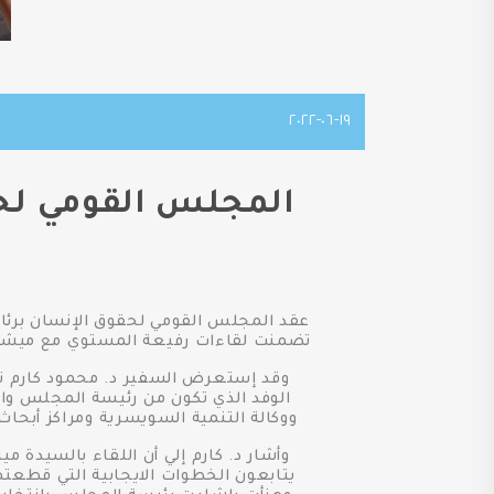
١٩-٠٦-٢٠٢٢
المجلس القومي لحق
عقد المجلس القومي لحقوق الإنسان برئا
تضمنت لقاءات رفيعة المستوي مع ميشيل ب
وقد إستعرض السفير د. محمود كارم نائب
الوفد الذي تكون من رئيسة المجلس وال
ووكالة التنمية السويسرية ومراكز أبحاث 
وأشار د. كارم إلي أن اللقاء بالسيدة 
يتابعون الخطوات الايجابية التي قطعته