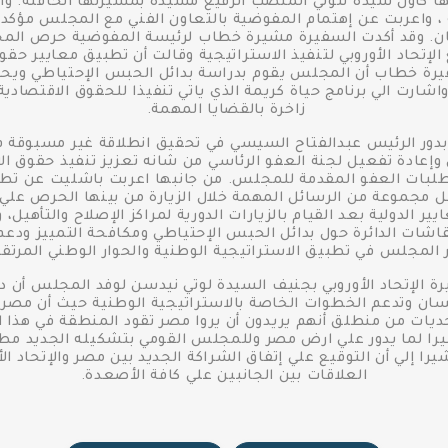
ا كأول سيدة تتولي المنصب الرفيع مشيدة بمسيرتها الحافلة. وا
، واعربت عن إهتمام المفوضية بالتعاون الفني مع المجلس مؤكد
نسان. وقد أكدت السفيرة مشيرة خطاب لرئيسة المفوضية حرص ال
لإتحاد الأوروبي لتنفيذ الاستراتيجية وقالت أن تطبيق معايير حقو
 خطاب أن المجلس يقوم بدراسة بدائل الحبس الإحتياطي ويحاول 
اشارت الي برنامج حياة كريمة الذي ياتي تنفيذا للحقوق الاقتصادي
زاخرة بالقضايا المهمة.
دور الرئيس عبدالفتاح السيسي في تحقيق انطلاقة غير مسبوقة ف
ي وإعادة تفعيل لجنة العفو الرئاسي من شانه تعزيز تنفيذ حقوق
بات العفو المقدمة للمجلس. من جانبها اعربت باشليت عن تطلعه
ل مجموعة من الرسائل المهمة خلال الزيارة من بينها الحرص علي 
يير الدولية بعد القيام بالزيارات الدورية لمراكز الإصلاح والتأه
ات الدائرة حول بدائل الحبس الإحتياطي ومكافحة التمييز ودعم ا
 المجلس في تطبيق الاستراتيجية الوطنية والحوار الوطني المرتق
ة الإتحاد الأوروبي بجنيف السيدة لوتي نيدسن لوفد المجلس أن دو
ان وتدعم الخطوات الخاصة بالاستراتيجية الوطنية حيث أن مصر دول
تحديات من منطلق أنهم يريدون أن يروا مصر تقود المنطقة في هذا ا
ا لما يدور علي ارض مصر وللمجلس القومي بتشكيله الجديد مطالبة 
ا إلي أن التوقيع علي إتفاق الشراكة الجديد بين مصر والإتحاد الأ
العلاقات بين الجانبين علي كافة الأصعدة.