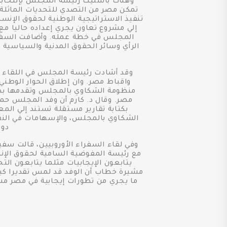
وهنأت باشليت رئيسة المجلس بإنتخابه
تمكن مصر من التصدي للتحديات الماثلة 
تنفيذ الاستراتيجية الوطنية لحقوق الإ
إلي مشروع تعاون يجري إعداده حاليا مع ا
المجلس في خطة عمله. وأضافت السفيرة
الرأي وسائر الحقوق المدنية والسياسية و
وقد أشادت رئيسة المجلس في اللقاء ب
واقباط مصر. وان إطلاق الحوار الوطن
منظومة الشكاوي بالمجلس وتقدمها بطل
مصر. وقال د. كارم أن وفد المجلس حم
بكتابة تقارير مستقلة تستند إلي المعا
الشكاوي بالمجلس، والإسهامات في النقاش
دور
وفي لقاء السفراء الأوروبيين، قالت سفير
مع رئيسة المفوضية السامية لحقوق الإنس
يتابعون الإيجابيات مثلما يتابعون ال
مشيرة خطاب أن الوفد قد لمس تقديرا كبير
ما يجري من تطورات إيجابية في مصر مشير