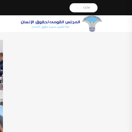
بحث . . .