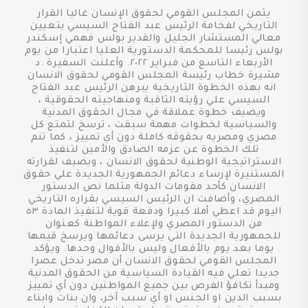
يثمن المجلس القومي لحقوق الإنسان غاليا القرار
التاريخي لفخامة الرئيس عبد الفتاح السيسي بتعيين
معالي المستشار الجليل والقدير بولس فهمي إسكندر
بولس رئيسا للمحكمة الدستورية العليا اعتبارا من يوم
الأربعاء التاسع من فبراير ٢٠٢٢. وأعلنت السفيرة .د
مشيرة خطاب رئيسة المجلس القومي لحقوق الانسان
انه بهذه الخطوة التاريخية يبرهن الرئيس عبد الفتاح
السيسي علي رؤيته الثاقبة ومنهاجيته الحقوقية ،
ويضيف خطوة عملاقة في مجال الحقوق المدنية
والسياسية لخطوات مهمة سبقت ، ترسخ لتمتع كل
مصري ومصريه بحقوقه كاملة دون أي تمييز ، كما تنم
تلك الخطوة عن عزمه الصادق والأمين لتنفيذ
الاستراتيجية الوطنية لحقوق الانسان ، ويضيف لقرارته
المستنيرة لإرساء دعائم الجمهورية الجديدة علي حقوق
الانسان كأحد مقومات الدولة مثلما نص الدستور
المصري، وأضافت ان الرئيس السيسي بقراره التاريخي
اليوم قد اعطي أملا كبيرا ودفعة قوية لتنفيذ المادة ٥٣
من الدستور المصري ولإعلاء المواطنة كعنوان
للجمهورية الجديدة التي يرسى دعائمها ويرسخ قيمها
يوما بعد يوم بالأفعال وليس بالأقوال وحدها. ويؤكد
المجلس القومي لحقوق الانسان أن مصر تدخل عصرا
جديدا تعلي فيه القيادة السياسية من الحقوق المدنية
ومبدأ تكافؤ الفرص بين جميع المواطنين دون أي تمييز
بسبب الدين او الجنس او أي سبب آخر، وان بنات وابناء