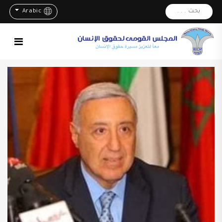
بحث . . .
Arabic