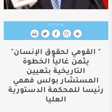
٠٨-٠٢-٢٠٢٢
" القومي لحقوق الإنسان"
يثمن غالياً الخطوة
التاريخية بتعيين
المستشار بولس فهمي
رئيسا للمحكمة الدستورية
العليا