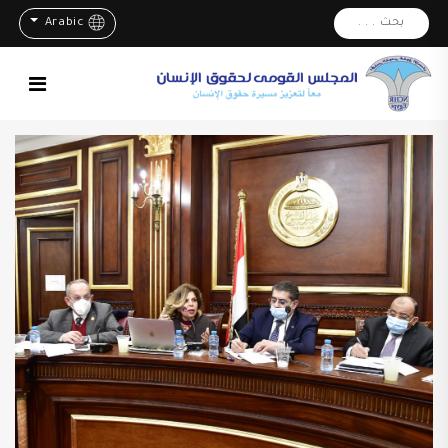
بحث . . .
Arabic