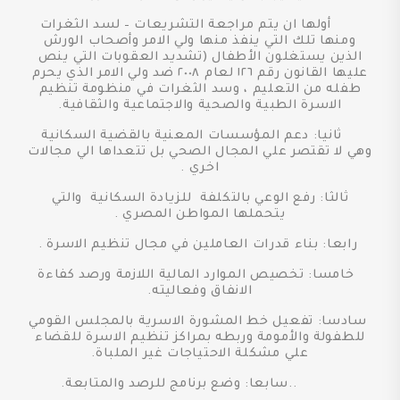
أولها ان يتم مراجعة التشريعات – لسد الثغرات
ومنها تلك التي ينفذ منها ولي الامر وأصحاب الورش
الذين يستغلون الأطفال (تشديد العقوبات التي ينص
عليها القانون رقم ١٢٦ لعام ٢٠٠٨ ضد ولي الامر الذي يحرم
طفله من التعليم ، وسد الثغرات في منظومة تنظيم
الاسرة الطبية والصحية والاجتماعية والثقافية.
ثانيا: دعم المؤسسات المعنية بالقضية السكانية
وهي لا تقتصر علي المجال الصحي بل تتعداها الي مجالات
اخري .
ثالثا: رفع الوعي بالتكلفة للزيادة السكانية والتي
يتحملها المواطن المصري .
رابعا: بناء قدرات العاملين في مجال تنظيم الاسرة .
خامسا: تخصيص الموارد المالية اللازمة ورصد كفاءة
الانفاق وفعاليته.
سادسا: تفعيل خط المشورة الاسرية بالمجلس القومي
للطفولة والأمومة وربطه بمراكز تنظيم الاسرة للقضاء
علي مشكلة الاحتياجات غير الملباة.
..سابعا: وضع برنامج للرصد والمتابعة.