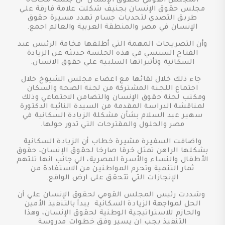
المجلس القومي لحقوق الإنسان أن جلسة محاكاة
مجلس حقوق الإنسان بجنيف شكلت علامة فارقة علي
طريق التصدي لتحديات جسام تهدد مسيرة حقوق
الإنسان في مصر والمنطقة العربية والعالم اجمع.
وأن التصريحات المهمة التي أطلقها فخامة الرئيس عبد
الفتاح السيسي في هذه الجلسة حديثه عن الزيادة
السكانية وتأثيراتها السلبية علي حقوق الانسان.
جاء ذلك خلال لقائها مع اعضاء مجلس الشيوخ خلال
اجتماع اللجنة المشتركة من لجنة الصحة والسكان
ومكتب لجنة حقوق الإنسان والتضامن الاجتماعي وذلك
لمناقشة الدراسة المقدمة من السيدة النائبة الدكتورة
سهير عبد السلام بشأن مشكلة الزيادة السكانية في
مصر والحلول والمقترحات التي تدور حولها.
واضافت السفيرة مشيرة خطاب أن الزيادة السكانية
بشكلها الراهن تمثل خرقا صارخا لحقوق الإنسان، حقوق
الأطفال والنساء والأسرة المصرية، الي جانب انها تلتهم
ثمار التنمية وتحرم المواطنين من الاستفادة من
الإنجازات التي تتحقق على ارض الواقع.
وشددت رئيس المجلس القومي لحقوق الإنسان علي أن
الحل لمواجهة الزيادة السكانية يبدأ بالتنفيذ الأمين
والحازم للاستراتيجية الوطنية لحقوق الإنسان، وهذا
التنفيذ يجب ان يسير وفق خطوات مدروسة