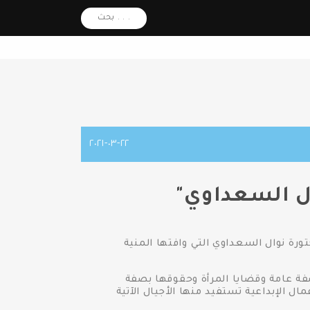
بحث . . .
٢٢-٠٣-٢٠٢١
ال السعداوي
ورة نوال السعداوي التي وافتها المنية
فة عامة وقضايا المرأة وحقوقها بصفة