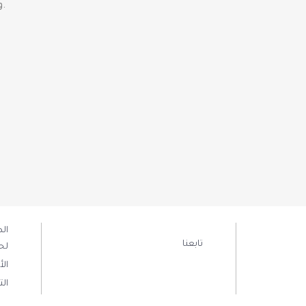
ويقدم السيد محمد فايق خالص تعازيه ومواساته لأسرتها وتلاميذها.
الص
تابعنا
لح
ال
الت