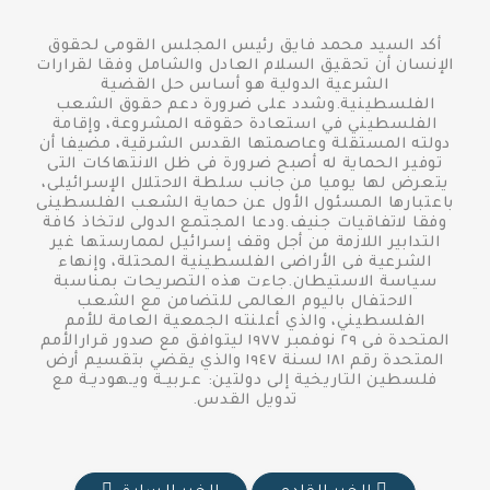
أكد السيد محمد فايق رئيس المجلس القومى لحقوق
الإنسان أن تحقيق السلام العادل والشامل وفقا لقرارات
الشرعية الدولية هو أساس حل القضية
الفلسطينية.وشدد على ضرورة دعم حقوق الشعب
الفلسطيني في استعادة حقوقه المشروعة، وإقامة
دولته المستقلة وعاصمتها القدس الشرقية، مضيفا أن
توفير الحماية له أصبح ضرورة فى ظل الانتهاكات التى
يتعرض لها يوميا من جانب سلطة الاحتلال الإسرائيلى،
باعتبارها المسئول الأول عن حماية الشعب الفلسطينى
وفقا لاتفاقيات جنيف.ودعا المجتمع الدولى لاتخاذ كافة
التدابير اللازمة من أجل وقف إسرائيل لممارستها غير
الشرعية فى الأراضى الفلسطينية المحتلة، وإنهاء
سياسة الاستيطان.جاءت هذه التصريحات بمناسبة
الاحتفال باليوم العالمى للتضامن مع الشعب
الفلسطيني، والذي أعلنته الجمعية العامة للأمم
المتحدة فى ٢٩ نوفمبر ١٩٧٧ ليتوافق مع صدور قرارالأمم
المتحدة رقم ١٨١ لسنة ١٩٤٧ والذي يقضي بتقسيم أرض
فلسطين التاريخية إلى دولتين: عـربيـة ويـهوديـة مع
تدويل القدس.