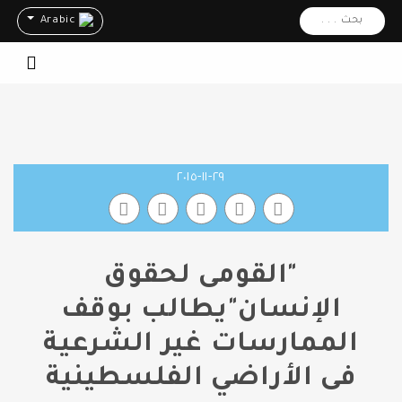
بحث . . .
Arabic
٢٩-١١-٢٠١٥
"القومى لحقوق
الإنسان"يطالب بوقف
الممارسات غير الشرعية
فى الأراضي الفلسطينية