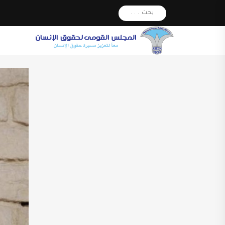
بحث . . .