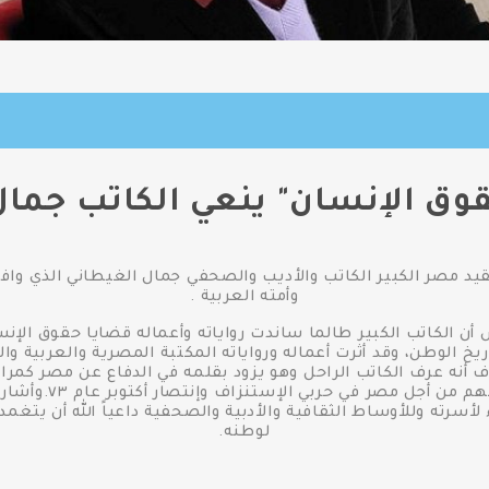
قوق الإنسان" ينعي الكاتب جمال
 مصر الكبير الكاتب والأديب والصحفي جمال الغيطاني الذي وافت
وأمته العربية .
 الكاتب الكبير طالما ساندت رواياته وأعماله قضايا حقوق الإنسان
يخ الوطن، وقد أثرت أعماله ورواياته المكتبة المصرية والعربية وا
اف أنه عرف الكاتب الراحل وهو يزود بقلمه في الدفاع عن مصر كمر
والقناة مع المقاتلين
أسرته وللأوساط الثقافية والأدبية والصحفية داعياً الله أن يتغم
لوطنه.