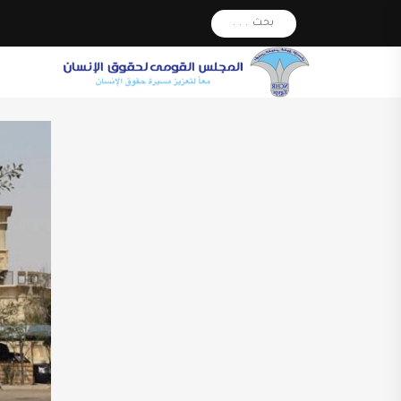
بحث . . .