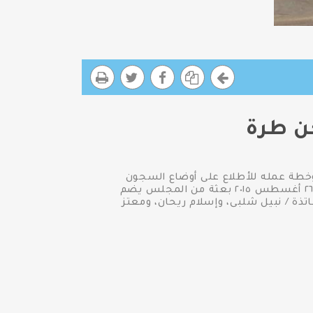
ن طرة
وخطة عمله للأطلاع على أوضاع السجون
والسجناء وتطوير تلك المؤسسات العقابية بما يتفق مع معايير حقوق الإنسان.توجه صباح اليوم الأربعاء ٢٦ أغسطس ٢٠١٥ بعثة من المجلس يضم
تذة / نبيل شلبى، وإسلام ريحان، ومعتز