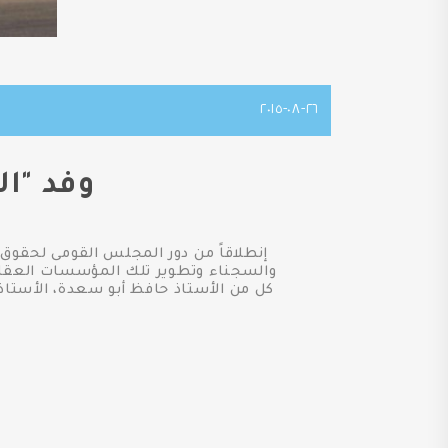
٢٦-٠٨-٢٠١٥
وفد "ا
إنطلاقاً من دور المجلس القومى لحقوق
كل من الأستاذ حافظ أبو سعدة، الأستاذ 