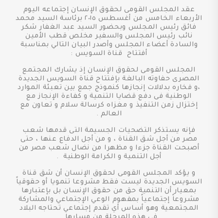
عقد المجلس القومى لحقوق الإنسان إجتماعه اليوم
الأربعاء الخامس من أغسطس ٢٠١٥ برئاسة السيد محمد
فائق رئيس المجلس وبحضور السيد عبد الغفار شكر
نائب رئيس المجلس والسفير مخلص قطب الأمين
والسادة أعضاء المجلس وأصدر البيان التالي بمناسبة
أفتتاح قناة السويس :
المجلس القومى لحقوق الإنسان إذ يشارك المجتمع
المصرى حفاوته البالغة بإفتتاح قناة السويس الجديدة
،و فخاره بدلالات إنجازها كنموذج جمع بين تعبئة الموارد
الوطنية فى دفع قضايا التنمية و كفاءة الإنجاز مع
إختزال زمن التنفيذ و مغزاه كرسالة سلام و تعاون مع
العالم .
فإنه يستذكر التضحيات الجسيمة التى قدمها شعب
مصر من أجل شق القناة ، و من أجل الدفاع عنها ، حتى
أصبحت القناة جزءا و مظهرا من نضال شعب مصر من
أجل التنمية و الكرامة الوطنية .
و يؤكد المجلس القومى لحقوق الإنسان أن شق قناة
السويس الجديدة ليست فقط مشروعا تنمويا أو حقوقياً
بمعيار أن التنمية حق من حقوق الإنسان بل بإعتبارها
مشروعاً إجتماعياً بمفهوم الوعي الإجتماعي والمشاركة
المجتمعية وهو أساس أي تقدم إجتماعي تحتاجه البلاد
في هذه المرحلة من مسارها .