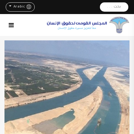
بحث . . .
Arabic