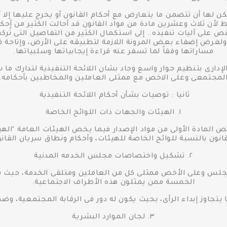
فقط لأن ثلاث وعشرين مادة من مواد القانون قد أحالت الكثير من أحكامه
النص على آليات تنفيذه.. إلى استكمال الكثير من التفاصيل التى تُر
ته، ولغرض إضفاء بعض المرونة اللازمة لتطبيقه على الأرض، وإتاح
مساراتها وفقاً لما تسفر عنه قراءة إيجابياتها وسلبياتها.
الإدارى بتنظيم حوار واسع وجاد بشان اللائحة التنفيذية لتدارك ما 
لمجتمعى وعلى الاخص مع ممثلى العاملين والمخاطبين بأحكامه.
ثانيا : توصيات بشأن أحكام اللائحة التنفيذية
١. الهيئات والجهات ذات اللوائح الخاصة
ص المادة الأولى من مواد الإصدار فيما يخص الهيئات العامة "الهي
انون بالنسبة للوائح الخاصة للهيئات، وأحكام ونطاق سريان القان
٢. تشكيل واختصاصات مجلس الخدمه المدنية
جلس وعلى الأخص ممثلى كل من العاملين ومتلقى الخدمة، حيث يمك
الخمسة ممن يمثلون هذه الأطراف الاجتماعية.
٣. لجان الموارد البشرية