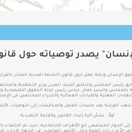
إنسان" يصدر توصياته حول قانون
إنسان ورشة عمل حول قانون (الخدمة المدنية الصادر بالقرار بقانون رقم ٨
ق رئيس المجلس والدكتور أشرف العربى وزير التخطيط والمتابعة
ة بالمجلس والسيد كمال عباس رئيس لجنة الحقوق الاقتصادية وا
ابات المهنية والقيادات العمالية والخبراء المختصين فى الإصلاح
نتهت الورشة بعد جلسات العمل والمناقشات إلى التوصيات الآتية
أولاً : بشأن آلية إعداد القانون واللائحة التنفيذية :
 إلى الحوار المجتمعى مع الأطراف الاجتماعية، حيث تم الاكتفاء با
اف الأخرى ذات الصلة وعلى الأخص العاملين فى الجهاز الإدارى للد