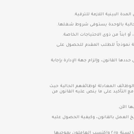
ائحة نموذجاً للطلب المقدم للحصول على
دها القانون، وإلزام جهة الإدارة بإجابة
قانون رقم ٤٧ لسنة ١٩٧٨ وتعديلاته المتعاقبة إلى الوظائف المعادلة لوظائفهم الحالية حيث
 التأكيد على ما ينص عليه القانون من
يخ العمل بالقانون، وكيفية الحصول عليه
 النص على الاعتداد بإجراءات التسويات بالمؤهلات الأعلى التى تم اتخاذها قبل العمل بقرار القانون رقم ١٨ لسنة ٢٠١٥ واكتسب العاملون بموجبها