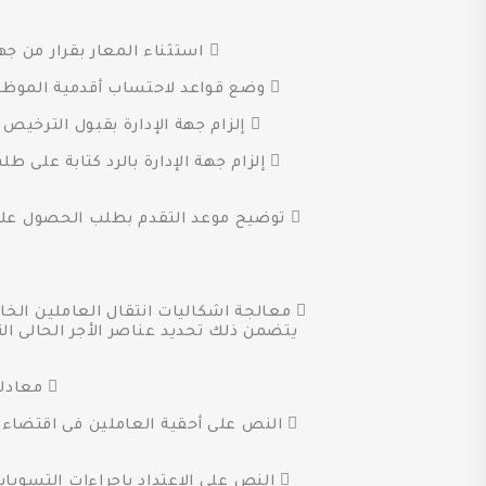
 استثناء المعار بقرار من جهة الإدارة بناءً على حاجة العمل من عدم احتساب مدة الإعارة ضمن المدة البينية اللازمة للترقية.
 وضع قواعد لاحتساب أقدمية الموظف الحاصل على مؤهل قبل أو أثناء الخدمة والذى تقدم إلى وظيفة خالية بالوحدة يستوفى شروط شغلها.
 إلزام جهة الإدارة بقبول الترخيص بالعمل نصف الوقت للمرأة العاملة التى ترعى طفلاً دون السادسة، أو ابناً من ذوى الاحتياجات الخاصة.
 إلزام جهة الإدارة بالرد كتابة على
 توضيح موعد التقدم بطلب الحصول على ال
يتضمن ذلك تحديد عناصر الأجر الحالى ا
 معادلة مراتب تقارير الكفاية المستحدثة فى القانون بالمراتب المعمول بها الآن.
 النص على أحقية العاملين فى اقتضاء 