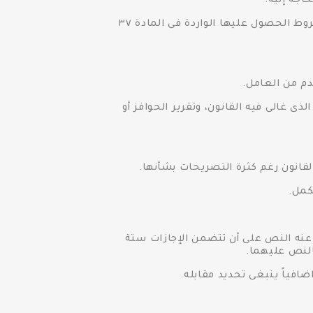
اجة إليه.
 العلاوة التشجيعية : ضوابط ومعايير العلاوة التشجيعية (من يمنحها، ومن يُمنحها ممن توافر فيهم شروط الحصول عليها الواردة فى المادة ٣٧
غالى فيه القانون، وتقرير الحوافز أو
عنه النص على أن تتضمن الإجازات ستة
بالنص عليهما.
افياً ينبغى تحديد مقابله.