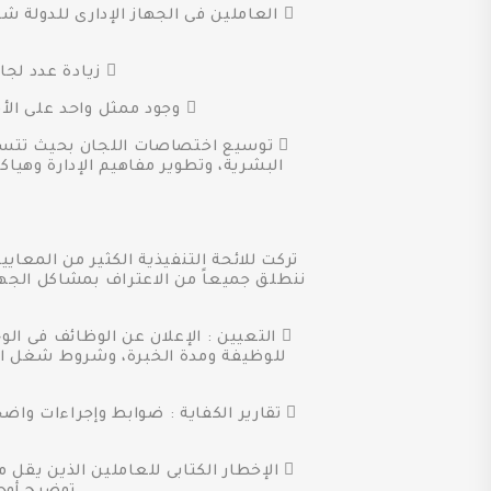
 العاملين فى الجهاز الإدارى للدولة 
 زيادة عدد لجان الموارد البشرية فى الوحدات الإدارية بما يكفل فاعليتها وتمثيل العاملين فيها.
 وجود ممثل واحد على الأقل للعاملين فى كل لجنة سواء كانت هناك نقابة أو لم تتواجد "للعاملين حق اختيار ممثلهم".
 توسيع اختصاصات اللجان بحيث تتسع 
البشرية، وتطوير مفاهيم الإدارة وهياك
تركت للائحة التنفيذية الكثير من المعاي
ننطلق جميعاً من الاعتراف بمشاكل الجها
 التعيين : الإعلان عن الوظائف فى ال
للوظيفة ومدة الخبرة، وشروط شغل الوظ
 تقارير الكفاية : ضوابط وإجراءات و
 الإخطار الكتابى للعاملين الذين يقل