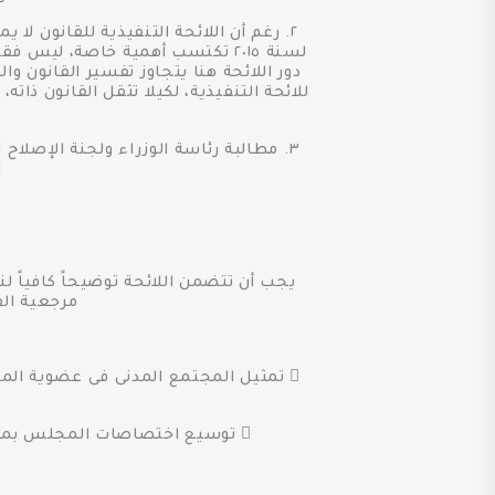
لسنة ٢٠١٥ تكتسب أهمية خاصة، ليس 
دور اللائحة هنا يتجاوز تفسير القانون و
للائحة التنفيذية، لكيلا تثقل القانون ذا
٣. مطالبة رئاسة الوزراء ولجنة الإصلاح 
ا
يجب أن تتضمن اللائحة توضيحاً كافياً لن
مرجعية الق
 تمثيل المجتمع المدنى فى عضوية الم
 توسيع اختصاصات المجلس بما يتجاوز إبداء الرأى، بحيث يكون له دور فى الرقابة المجتمعية، وضمان الشفافية وتداول المعلومات.